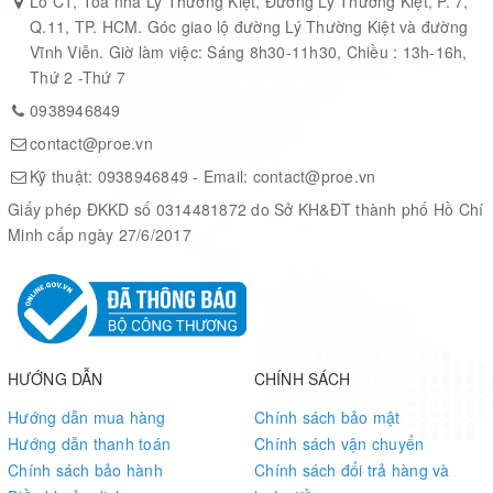
Lô C1, Tòa nhà Lý Thường Kiệt, Đường Lý Thường Kiệt, P. 7,
Q.11, TP. HCM. Góc giao lộ đường Lý Thường Kiệt và đường
Alpha Edition
- Generally refers to the leader in a wolf pack, α / Alpha. It will also be the
Vĩnh Viễn. Giờ làm việc: Sáng 8h30-11h30, Chiều : 13h-16h,
leader in the LattePanda series, the most powerful in performance. Known as the leader
Thứ 2 -Thứ 7
of the Pandas, or "AlphaPanda" for short.
0938946849
contact@proe.vn
Kỹ thuật:
0938946849
- Email:
contact@proe.vn
Giấy phép ĐKKD số 0314481872 do Sở KH&ĐT thành phố Hồ Chí
Minh cấp ngày 27/6/2017
HƯỚNG DẪN
CHÍNH SÁCH
Hướng dẫn mua hàng
Chính sách bảo mật
The Core m3 processor is the perfect choice for superior performance and low power
Hướng dẫn thanh toán
Chính sách vận chuyển
consumption.
Chính sách bảo hành
Chính sách đổi trả hàng và
We have shrunken this computing monster from a laptop to the size of a phone.