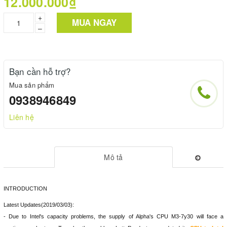
12.000.000₫
+
MUA NGAY
–
Bạn cần hỗ trợ?
Mua sản phẩm
0938946849
Liên hệ
Mô tả
INTRODUCTION
Latest Updates(2019/03/03):
- Due to Intel's capacity problems, the supply of Alpha's CPU M3-7y30 will face a