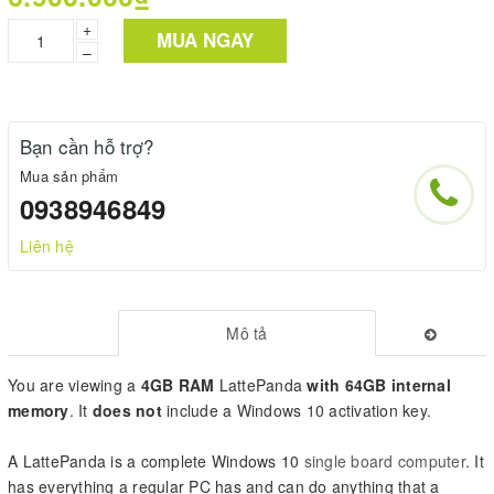
+
MUA NGAY
–
Bạn cần hỗ trợ?
Mua sản phẩm
0938946849
Liên hệ
Mô tả
You are viewing a
4GB RAM
LattePanda
with 64GB internal
memory
. It
does not
include a Windows 10 activation key.
A LattePanda is a complete Windows 10
single board computer
. It
has everything a regular PC has and can do anything that a