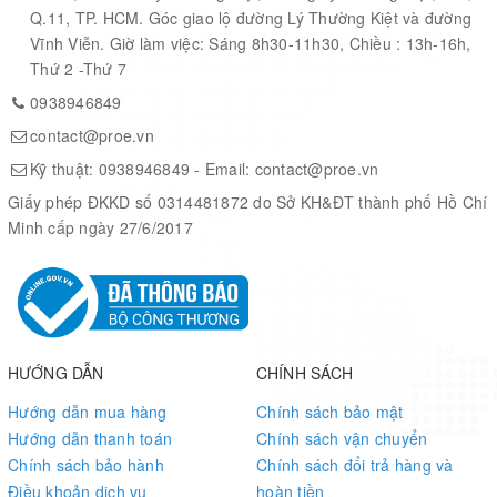
Onboard touch panel overlay connector
Q.11, TP. HCM. Góc giao lộ đường Lý Thường Kiệt và đường
Supports 100Mbps Ethernet
Vĩnh Viễn. Giờ làm việc: Sáng 8h30-11h30, Chiều : 13h-16h,
Intel Processor GPIO x 6
Thứ 2 -Thứ 7
ATmega Processor GPIO x 20
0938946849
Gravity Interface Connectors x 6
contact@proe.vn
Voltage: 5V@2A
Board Dimensions: 88 x 70mm / 3.46 x 2.76"
Kỹ thuật:
0938946849
- Email:
contact@proe.vn
Package Dimensions: 110 x 94 x 30 mm/4.33 x 3.70 x 1.18"
Giấy phép ĐKKD số 0314481872 do Sở KH&ĐT thành phố Hồ Chí
NET Weight: 55g
Minh cấp ngày 27/6/2017
Gross Weight: 100g
RoHS, FCC and CE Compliant
DOCUMENTS
HƯỚNG DẪN
CHÍNH SÁCH
Hướng dẫn mua hàng
Chính sách bảo mật
Official Website
Hướng dẫn thanh toán
Chính sách vận chuyển
User Guide
Chính sách bảo hành
Chính sách đổi trả hàng và
Github Repository
Điều khoản dịch vụ
hoàn tiền
3D Model