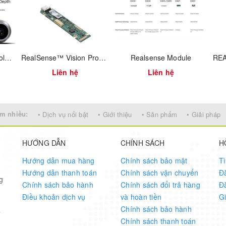
 × 720
D436 Global Shutter Color synchronized with Depth
RealSense™ Vision Processor
Realsense Module
Liên hệ
Liên hệ
s
m nhiều:
• Dịch vụ nổi bật
• Giới thiệu
• Sản phẩm
• Giải pháp
HƯỚNG DẪN
CHÍNH SÁCH
H
ter
Hướng dẫn mua hàng
Chính sách bảo mật
T
Hướng dẫn thanh toán
Chính sách vận chuyển
Đ
g
Chính sách bảo hành
Chính sách đổi trả hàng
Đ
Điều khoản dịch vụ
và hoàn tiền
G
Chính sách bảo hành
7
Chính sách thanh toán