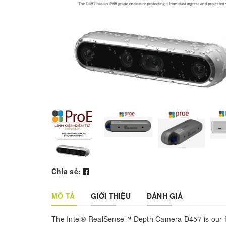
Chia sẻ:
MÔ TẢ
GIỚI THIỆU
ĐÁNH GIÁ
The Intel® RealSense™ Depth Camera D457 is our 