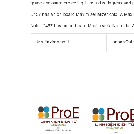
grade enclosure protecting it from dust ingress and 
D457 has an on-board Maxim serializer chip. A Maxim
Note: D457 has an on-board Maxim serializer chip. A
Use Environment
Indoor/Out
Image Sensor Technolog
Global Shut
Ideal Range
.6 m to 6 m
Depth Technology
Stereoscop
Minimum Depth Distance (Min-Z)
~52 cm
at Max Resolution
Depth Accuracy
<2% at 4 m