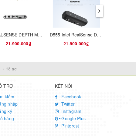
REALSENSE DEPTH MODULE D450
D555 Intel RealSense Depth Camera
21.900.000₫
21.900.000₫
Liên
• Hỗ trợ
Ỗ TRỢ
KẾT NỐI
ìm kiếm
Facebook
ăng nhập
Twitter
ăng ký
Instagram
iỏ hàng
Google Plus
Pinterest