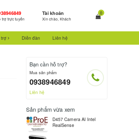
938946849
Tài khoản
0
 trợ trực tuyến
Xin chào, Khách
 trợ
Diễn đàn
Liên hệ
Bạn cần hỗ trợ?
Mua sản phẩm
0938946849
Liên hệ
Sản phẩm vừa xem
D457 Camera AI Intel
RealSense