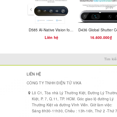
prev
Depth Field of View (FOV)
87° × 58°
Depth Stream Output Resolution
Up to 1280
D585 AI-Native Vision for robots
Liên hệ
16.600.000₫
Depth Stream Output Frame Rate
Up to 90 fp
RGB Frame Resolution
1280 × 800
Tìm kiế
RGB Frame Rate
30 fps
LIÊN HỆ
RGB Sensor Technology
Global Shut
CÔNG TY TNHH ĐIỆN TỬ VIKA
Lô C1, Tòa nhà Lý Thường Kiệt, Đường Lý Thườn
RGB Sensor FOV
90° × 65°
Kiệt, P. 7, Q.11, TP. HCM. Góc giao lộ đường Lý
Thường Kiệt và đường Vĩnh Viễn. Giờ làm việc:
RGB Sensor Resolution
1 MP
Sáng 8h30-11h30, Chiều : 13h-16h, Thứ 2 -Thứ 