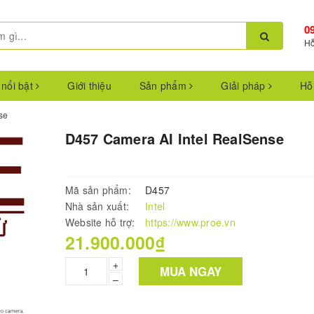
0
Hỗ
 nổi bật
Giới thiệu
Sản phẩm
Giải pháp
Hỗ
se
D457 Camera AI Intel RealSense
Mã sản phẩm:
D457
Nhà sản xuất:
Intel
Website hỗ trợ:
https://www.proe.vn
21.900.000₫
+
MUA NGAY
–