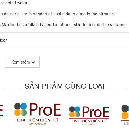
projected water.
 de-serializer is needed at host side to decode the streams.
 Maxim de-serializer is needed at host side to decode the streams.
door
ter
Xem thêm
SẢN PHẨM CÙNG LOẠI
ic