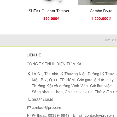
means the solution is neutral; pH<7, which means t
SHT31 Outdoor Temperature & Humidity Sensor (-40℃~125℃) - I2C
Combo R503
890.000₫
1.200.000₫
Tìm kiế
LIÊN HỆ
CÔNG TY TNHH ĐIỆN TỬ VIKA
Lô C1, Tòa nhà Lý Thường Kiệt, Đường Lý Thườn
Kiệt, P. 7, Q.11, TP. HCM. Góc giao lộ đường Lý
Thường Kiệt và đường Vĩnh Viễn. Giờ làm việc:
Sáng 8h30-11h30, Chiều : 13h-16h, Thứ 2 -Thứ 
0938946849
contact@proe.vn
Kỹ thuật:
0938946849
- Email:
contact@proe.vn