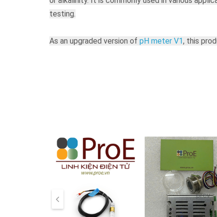
or alkalinity. It is commonly used in various appl
testing.
As an upgraded version of
pH meter V1
, this pr
voltage regulator chip supports the wide voltage
board. The output signal filtered by hardware has 
method, and can automatically identify two stand
also check
Liquid Sensor Selection Guide
to get b
With this product, main control board (such as
Ar
and play, no welding. DFRobot provides a variety
meet the needs of various water quality testing, 
The pH is a value that measures the acidity or alka
index. The pH is a scale of hydrogen ion activity 
prev
agriculture. Usually, the pH is a number between