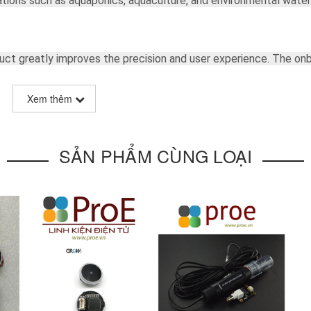
ications such as aquaponics, aquaculture, and environmental water
oduct greatly improves the precision and user experience. The on
 supply of 3.3~5.5V, which is compatible with 5V and 3.3V main 
low jitter. The software library adopts the two-point calibration
Xem thêm
ard buffer solutions (4.0 and 7.0), so simple and convenient.
Yo
etter familar with our liquid sensor series.
SẢN PHẨM CÙNG LOẠI
duino
) and the software library, you can quickly build the pH mete
 of
water quality sensor products
, uniform size and interface, not
but also suitable for the DIY of multi-parameter water quality te
linity of the solution. It is also called the hydrogen ion concent
in solution. The pH has a wide range of uses in medicine, chemist
 0 to 14. Under the thermodynamic standard conditions, pH=7, wh