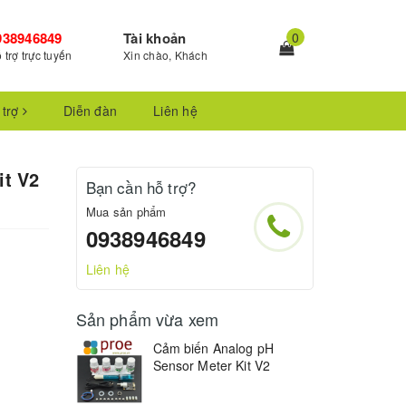
938946849
Tài khoản
0
 trợ trực tuyến
Xin chào, Khách
 trợ
Diễn đàn
Liên hệ
it V2
Bạn cần hỗ trợ?
Mua sản phẩm
0938946849
Liên hệ
Sản phẩm vừa xem
Cảm biến Analog pH
Sensor Meter Kit V2