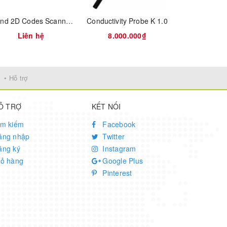
.
Round 2D Codes Scanner Module, Barcode/QR code Reader, With LED Indicator, Small Size, Easy to Integrate
Conductivity Probe K 1.0
Liên hệ
8.000.000₫
1.200
• Hỗ trợ
Ỗ TRỢ
KẾT NỐI
ìm kiếm
Facebook
ăng nhập
Twitter
ăng ký
Instagram
iỏ hàng
Google Plus
Pinterest