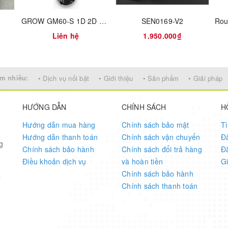
he solution is acidic; pH>7, which means the solution is alkaline
GROW GM60-S 1D 2D Barcode Scanner
SEN0169-V2
Liên hệ
1.950.000₫
m nhiều:
• Dịch vụ nổi bật
• Giới thiệu
• Sản phẩm
• Giải pháp
HƯỚNG DẪN
CHÍNH SÁCH
H
Hướng dẫn mua hàng
Chính sách bảo mật
T
Hướng dẫn thanh toán
Chính sách vận chuyển
Đ
g
Chính sách bảo hành
Chính sách đổi trả hàng
Đ
Điều khoản dịch vụ
và hoàn tiền
G
Chính sách bảo hành
7
Chính sách thanh toán