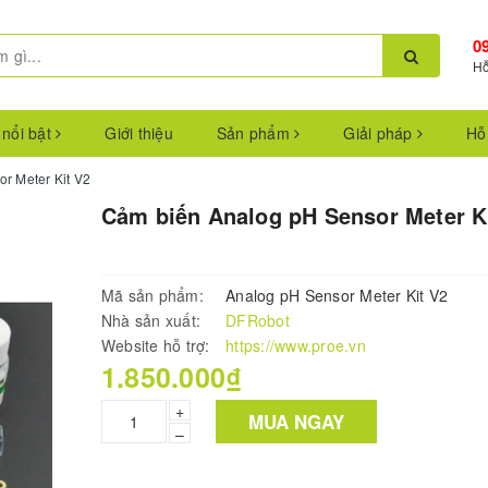
0
Hỗ
 nổi bật
Giới thiệu
Sản phẩm
Giải pháp
Hỗ
r Meter Kit V2
Cảm biến Analog pH Sensor Meter K
Mã sản phẩm:
Analog pH Sensor Meter Kit V2
Nhà sản xuất:
DFRobot
Website hỗ trợ:
https://www.proe.vn
1.850.000₫
+
MUA NGAY
–