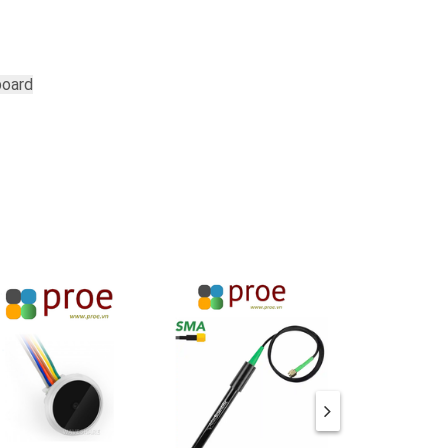
board
control
u may
r, plug
 only
ster.
ration
ry, and
ich