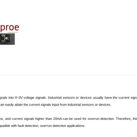
nals into 0~3V voltage signals. Industrial sensors or devices usually have the current signa
n easily attain the current signals input from industrial sensors or devices.
sis, and current signals higher than 20mA can be used for overrun detection. Therefore, thi
tible with fault detection, overrun detection applications.