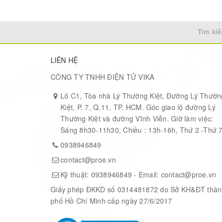
Tìm kiế
LIÊN HỆ
NOTE:
For higher accuracy, it is recommended to measure with 12 or 
CÔNG TY TNHH ĐIỆN TỬ VIKA
Lô C1, Tòa nhà Lý Thường Kiệt, Đường Lý Thườn
FEATURES
Kiệt, P. 7, Q.11, TP. HCM. Góc giao lộ đường Lý
Thường Kiệt và đường Vĩnh Viễn. Giờ làm việc:
Sáng 8h30-11h30, Chiều : 13h-16h, Thứ 2 -Thứ 
Support wide voltage of 3.3~5.5V
Deploy 0.1% high precision sense resistor and ultra low noise rail-to-rai
0938946849
Wide measurement range up to 0~25mA, which is compatible with fault d
contact@proe.vn
SPECIFICATION
Kỹ thuật:
0938946849
- Email:
contact@proe.vn
Giấy phép ĐKKD số 0314481872 do Sở KH&ĐT thàn
phố Hồ Chí Minh cấp ngày 27/6/2017
Supply Voltage: 3.3~5.5V
Detection Range: 0~25mA DC
Measurement Accuracy: ±0.5% F.S. @ 16-bit ADC, ±2% F.S. @ 10-bit