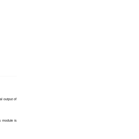
l output of
s module is