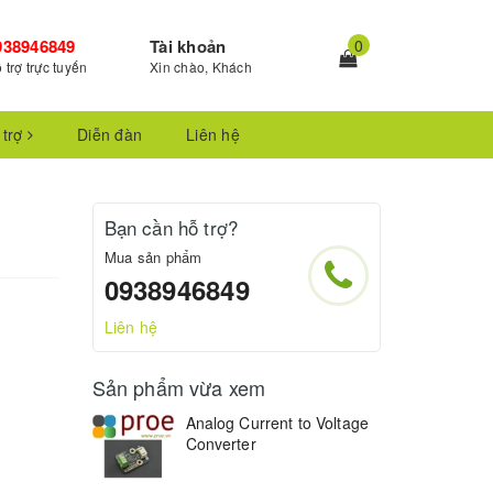
938946849
Tài khoản
0
 trợ trực tuyến
Xin chào, Khách
 trợ
Diễn đàn
Liên hệ
Bạn cần hỗ trợ?
Mua sản phẩm
0938946849
Liên hệ
Sản phẩm vừa xem
Analog Current to Voltage
Converter