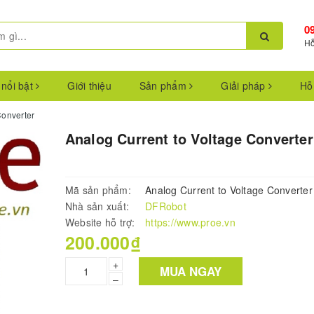
0
Hỗ
 nổi bật
Giới thiệu
Sản phẩm
Giải pháp
Hỗ
Converter
Analog Current to Voltage Converter
Mã sản phẩm:
Analog Current to Voltage Converter
Nhà sản xuất:
DFRobot
Website hỗ trợ:
https://www.proe.vn
200.000₫
+
MUA NGAY
–