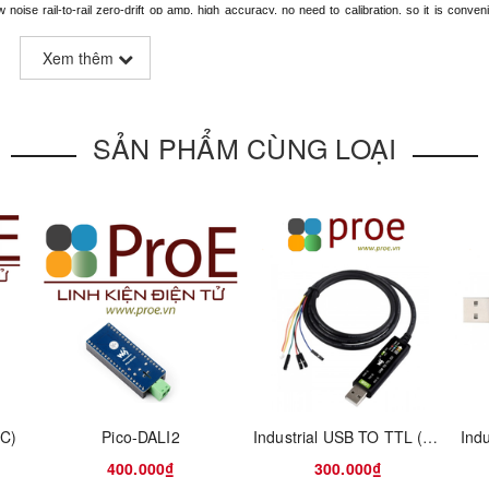
oise rail-to-rail zero-drift op amp, high accuracy, no need to calibration, so it is conveni
 are compatible with more main control boards, adapt to more applications.
Xem thêm
SẢN PHẨM CÙNG LOẠI
(C)
Pico-DALI2
Industrial USB TO TTL (D) Serial Cable, Original FT232RNL Chip, Multi Protection Circuits, Multi Systems Support, Suitable For Raspberry Pi 5 Serial Port Debugging
400.000₫
300.000₫