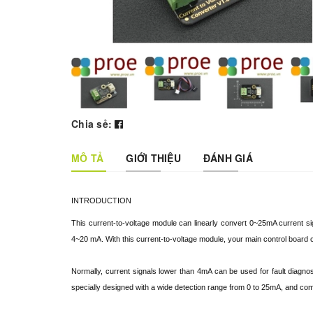
Chia sẻ:
MÔ TẢ
GIỚI THIỆU
ĐÁNH GIÁ
INTRODUCTION
This current-to-voltage module can linearly convert 0~25mA current sig
4~20 mA. With this current-to-voltage module, your main control board ca
Normally, current signals lower than 4mA can be used for fault diagno
specially designed with a wide detection range from 0 to 25mA, and compa