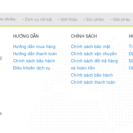
m nhiều:
• Dịch vụ nổi bật
• Giới thiệu
• Sản phẩm
• Giải pháp
HƯỚNG DẪN
CHÍNH SÁCH
H
more
bit ADC
!
Hướng dẫn mua hàng
Chính sách bảo mật
T
Hướng dẫn thanh toán
Chính sách vận chuyển
Đ
g
Chính sách bảo hành
Chính sách đổi trả hàng
Đ
Điều khoản dịch vụ
và hoàn tiền
G
Chính sách bảo hành
7
Chính sách thanh toán
l zero-drift op amp, high accuracy, and no need to calibration
iagnosis, overrun detection applications
h
 ADC