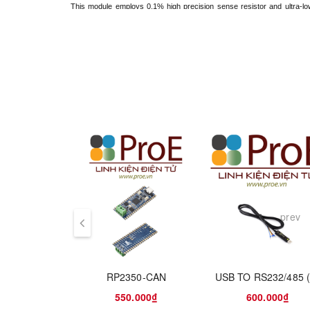
This module employs 0.1% high precision sense resistor and ultra-low n
3.3V~5.5V wide voltage power supply, 0~3V voltage signal output, which
prev
RP2350-CAN
USB TO RS232/485 
550.000₫
600.000₫