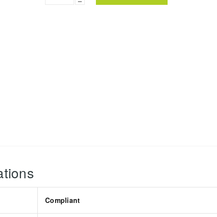
–
ations
Compliant