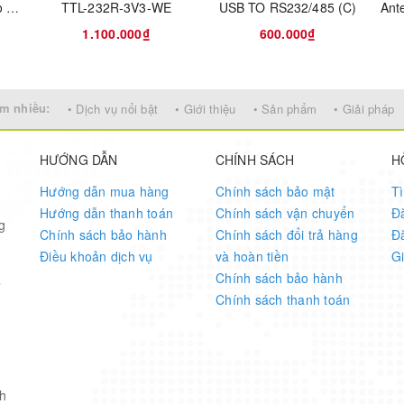
50
Analog Discovery 3 Pro Bundle
TTL-232R-3V3-WE
USB TO RS232/485 (C)
1.100.000₫
600.000₫
3000
-40
m nhiều:
• Dịch vụ nổi bật
• Giới thiệu
• Sản phẩm
• Giải pháp
85
HƯỚNG DẪN
CHÍNH SÁCH
H
Hướng dẫn mua hàng
Chính sách bảo mật
T
Tape and Reel
Hướng dẫn thanh toán
Chính sách vận chuyển
Đ
g
Chính sách bảo hành
Chính sách đổi trả hàng
Đ
2
Điều khoản dịch vụ
và hoàn tiền
G
Chính sách bảo hành
7
CSMD
Chính sách thanh toán
Surface Mount
1.3
h