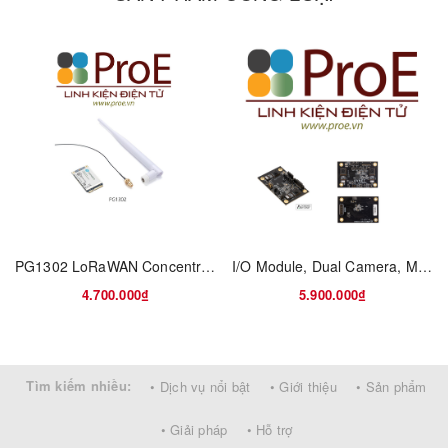
STMicroelectronics temperature and pressure sensors
Battery-backed real-time clock and FPGA Bitstream security
enabled with ECS and custom power
Expansion with 3 SYZYGY and 1 Click, enabled by Samtec
connectors
User RGB and monochrome LEDs
User slide switch and push button I/O
PG1302 LoRaWAN Concentrator
I/O Module, Dual Camera, Monochrome IAS Modules, AES-ZUB-1CG-DK-G ZUBoard 1CG Development Boards
4.700.000₫
5.900.000₫
Tìm kiếm nhiều:
• Dịch vụ nổi bật
• Giới thiệu
• Sản phẩm
• Giải pháp
• Hỗ trợ