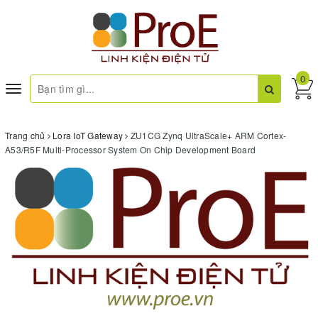
0
Toggle
navigation
Trang chủ
Lora IoT Gateway
ZU1CG Zynq UltraScale+ ARM Cortex-
A53/R5F Multi-Processor System On Chip Development Board