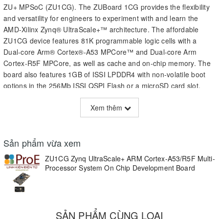
ZU+ MPSoC (ZU1CG). The ZUBoard 1CG provides the flexibility
and versatility for engineers to experiment with and learn the
AMD-Xilinx Zynq® UltraScale+™ architecture. The affordable
ZU1CG device features 81K programmable logic cells with a
Dual-core Arm® Cortex®-A53 MPCore™ and Dual-core Arm
Cortex-R5F MPCore, as well as cache and on-chip memory. The
board also features 1GB of ISSI LPDDR4 with non-volatile boot
options in the 256Mb ISSI QSPI Flash or a microSD card slot.
Microchip PHYs enable both 10/100/1000 Ethernet and USB 2.0
Xem thêm
Host. A microUSB port provides on-board JTAG/UART access.
Microchip oscillators and ECS crystals provide clocking to the ZU1
device, the on chip real-time clock, JTAG, and communication
Sản phẩm vừa xem
interfaces. Power the board through USB-C with a Microchip
controller and TDK μPOL™ power modules. A combination of
ZU1CG Zynq UltraScale+ ARM Cortex-A53/R5F Multi-
slide switches, push buttons, mono- and RGBLEDs allow user
Processor System On Chip Development Board
interaction with the board.
Key Features
On-board JTAG and UART debug interface
SẢN PHẨM CÙNG LOẠI