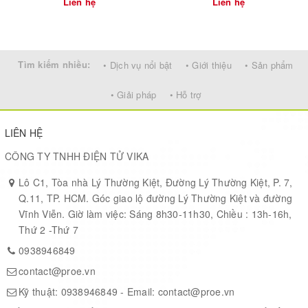
Liên hệ
Liên hệ
LD19/STL-27L lidar, and pan-tilt camera, providing more
possibilities for secondary development.
Tìm kiếm nhiều:
• Dịch vụ nổi bật
• Giới thiệu
• Sản phẩm
Specifications
• Giải pháp
• Hỗ trợ
Ny
Outline
LIÊN HỆ
194×168×100mm
Tire material
wh
dimensions
rub
CÔNG TY TNHH ĐIỆN TỬ VIKA
Lô C1, Tòa nhà Lý Thường Kiệt, Đường Lý Thường Kiệt, P. 7,
Chassis
33.70mm
OLED screen
0.9
Q.11, TP. HCM. Góc giao lộ đường Lý Thường Kiệt và đường
height
Vĩnh Viễn. Giờ làm việc: Sáng 8h30-11h30, Chiều : 13h-16h,
Thứ 2 -Thứ 7
Tire width
42.50mm
Running speed
1.
0938946849
contact@proe.vn
Tire
Number of
80mm
4
Kỹ thuật:
0938946849
- Email:
contact@proe.vn
diameter
driving wheels