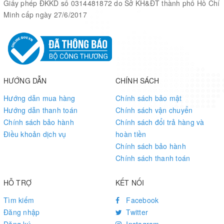
Giấy phép ĐKKD số 0314481872 do Sở KH&ĐT thành phố Hồ Chí
Minh cấp ngày 27/6/2017
2
(th
N20 12V
Motor
Body material
50
200RPM × 4
Al
All
HƯỚNG DẪN
CHÍNH SÁCH
Vertical
Weight
860g
40
Hướng dẫn mua hàng
Chính sách bảo mật
obstacle ability
Hướng dẫn thanh toán
Chính sách vận chuyển
Chính sách bảo hành
Chính sách đổi trả hàng và
Driving
Điều khoản dịch vụ
hoàn tiền
0.8kg
Climbing ability
22
payload
Chính sách bảo hành
Chính sách thanh toán
18650 Lithium
Battery
Minimum
0m 
battery × 3 (NOT
HỖ TRỢ
KẾT NỐI
support
turning radius
Rot
Included)
Tìm kiếm
Facebook
Đăng nhập
Twitter
Motor
Remote control
WI
1.5W × 4
Đăng ký
Instagram