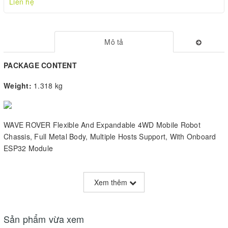
Liên hệ
Mô tả
PACKAGE CONTENT
Weight:
1.318 kg
WAVE ROVER Flexible And Expandable 4WD Mobile Robot
Chassis, Full Metal Body, Multiple Hosts Support, With Onboard
ESP32 Module
Xem thêm
Features At A Glance
Sản phẩm vừa xem
The
WAVE ROVER
is a full metal body 4WD mobile robot chassis,