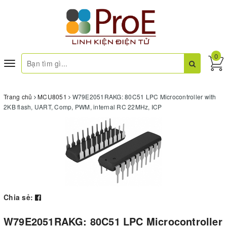
0
Toggle
navigation
Trang chủ
MCU8051
W79E2051RAKG: 80C51 LPC Microcontroller with
2KB flash, UART, Comp, PWM, internal RC 22MHz, ICP
Chia sẻ:
W79E2051RAKG: 80C51 LPC Microcontroller