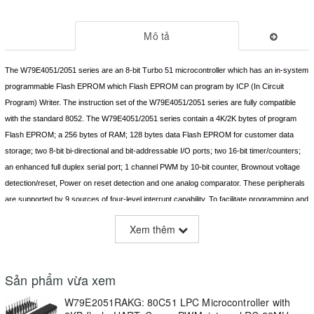
Mô tả
The W79E4051/2051 series are an 8-bit Turbo 51 microcontroller which has an in-system
programmable Flash EPROM which Flash EPROM can program by ICP (In Circuit
Program) Writer. The instruction set of the W79E4051/2051 series are fully compatible
with the standard 8052. The W79E4051/2051 series contain a 4K/2K bytes of program
Flash EPROM; a 256 bytes of RAM; 128 bytes data Flash EPROM for customer data
storage; two 8-bit bi-directional and bit-addressable I/O ports; two 16-bit timer/counters;
an enhanced full duplex serial port; 1 channel PWM by 10-bit counter, Brownout voltage
detection/reset, Power on reset detection and one analog comparator. These peripherals
are supported by 9 sources of four-level interrupt capability. To facilitate programming and
verification, the Flash EPROM inside the W79E4051/2051 series allow the program
Xem thêm
memory to be programmed and read electronically. Once the code is confirmed, the user
can protect the code for security.
Sản phẩm vừa xem
Đây là một mã chip có thể thay thế con ATMEL AT89S2051 / AT89C2051 một cách hoàn
hảo. Chip W79E2051 này của Nuvoton có dải nguồn hoạt động rộng 2.4~5.5V nên đáp
W79E2051RAKG: 80C51 LPC Microcontroller with
ứng đa dạng hệ thống/ ứng dụng và ổn định tốt với các biến thiên của nguồn ngoài. Chip