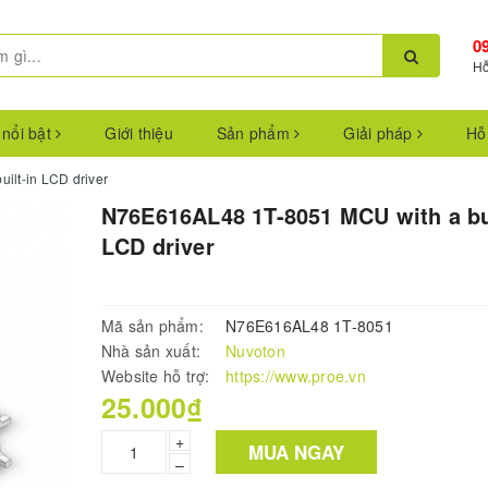
0
Hỗ
 nổi bật
Giới thiệu
Sản phẩm
Giải pháp
Hỗ
lt-in LCD driver
N76E616AL48 1T-8051 MCU with a bui
LCD driver
Mã sản phẩm:
N76E616AL48 1T-8051
Nhà sản xuất:
Nuvoton
Website hỗ trợ:
https://www.proe.vn
25.000₫
+
MUA NGAY
–