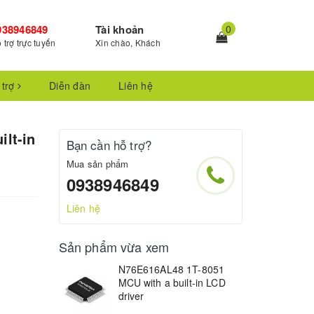
938946849
Tài khoản
0
 trợ trực tuyến
Xin chào, Khách
 trợ
Diễn đàn
Liên hệ
lt-in
Bạn cần hỗ trợ?
Mua sản phẩm
0938946849
Liên hệ
Sản phẩm vừa xem
N76E616AL48 1T-8051
MCU with a built-in LCD
driver