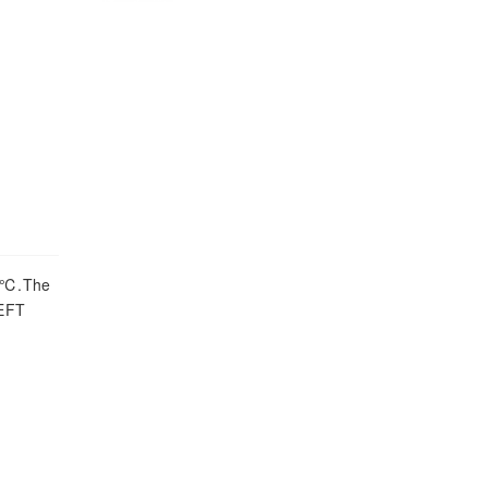
05℃.The
/EFT