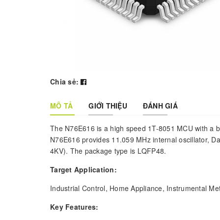
Chia sẻ:
MÔ TẢ
GIỚI THIỆU
ĐÁNH GIÁ
The N76E616 is a high speed 1T-8051 MCU with a bu
N76E616 provides 11.059 MHz internal oscillator, 
4KV). The package type is LQFP48.
Target Application:
Industrial Control, Home Appliance, Instrumental Me
Key Features: