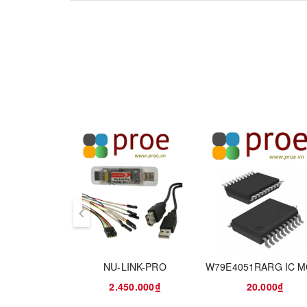
Core
1T 8051 processor
Max frequency of 16 MHz
Operating voltage: 2.4V to 5.5V
Operating temperature: -40 ℃ ~+105 ℃
Memory
18 KB Flash for program memory
512B SRAM
Data Flash Configurable
ISP (In-System Programming)
ICP (In-Circuit Programming)
IAP (In-Application Programming)
prev
ADC
8 channels
10-bit resolution
Up to 150 kSPS
NU-LINK-PRO
2.450.000₫
20.000₫