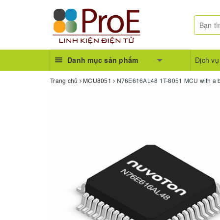
Danh mục sản phẩm
Dịch vụ
Trang chủ
MCU8051
N76E616AL48 1T-8051 MCU with a bui