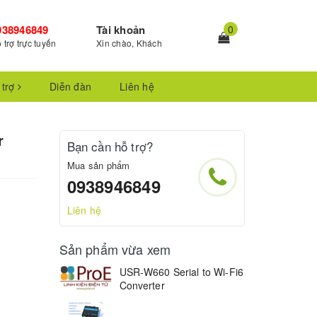
938946849
Tài khoản
0
 trợ trực tuyến
Xin chào, Khách
 trợ
Diễn đàn
Liên hệ
r
Bạn cần hỗ trợ?
Mua sản phẩm
0938946849
Liên hệ
Sản phẩm vừa xem
USR-W660 Serial to Wi-Fi6
Converter