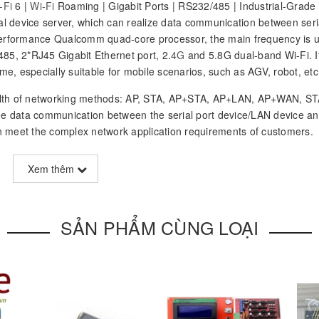
-Fi
6 |
Wi-Fi
Roaming | Gigabit Ports | RS232/485 | Industrial-Grade
al device server, which can realize data communication between seri
 performance Qualcomm quad-core processor, the main frequency is u
5, 2*RJ45 Gigabit Ethernet port, 2.
4G
and 5.8G dual-band Wi-Fi. I
ime, especially suitable for mobile scenarios, such as AGV, robot, etc
lth of networking methods: AP, STA, AP+STA, AP+LAN, AP+WAN, S
e data communication between the serial port device/LAN device an
n meet the complex network application requirements of customers.
W660 can realize fast switching between different APs through th
Xem thêm
ms, which can ensure real-time and reliable data transmission. It is 
s.
SẢN PHẨM CÙNG LOẠI