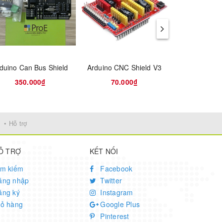
duino Can Bus Shield
Arduino CNC Shield V3
350.000₫
70.000₫
190.
• Hỗ trợ
Ỗ TRỢ
KẾT NỐI
ware
ìm kiếm
Facebook
 monitor
ăng nhập
Twitter
ăng ký
Instagram
iỏ hàng
Google Plus
Pinterest