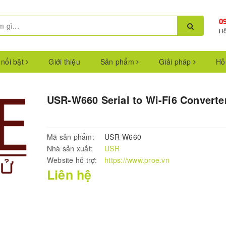
0
Hỗ
 nổi bật
Giới thiệu
Sản phẩm
Giải pháp
Hỗ
USR-W660 Serial to Wi-Fi6 Converte
Mã sản phẩm:
USR-W660
Nhà sản xuất:
USR
Website hỗ trợ:
https://www.proe.vn
Liên hệ