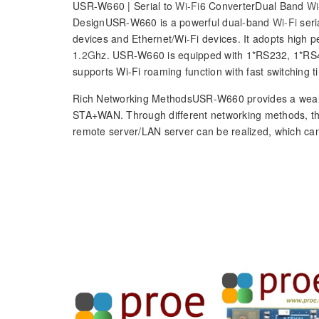
USR-W660 | Serial to
Wi-Fi
6 ConverterDual Band
Wi
DesignUSR-W660 is a powerful dual-band
Wi-Fi
seri
devices and Ethernet/Wi-Fi devices. It adopts high
1.
2G
hz. USR-W660 is equipped with 1*RS232, 1*RS48
supports Wi-Fi roaming function with fast switching t
Rich Networking MethodsUSR-W660 provides a wea
STA+WAN. Through different networking methods, th
remote server/LAN server can be realized, which ca
Fast Wi-Fi Roaming, More Stable CommunicationUSR-
roaming function. The switching time is less than 100
suitable for mobile scenarios such as AGV and robot
Dual Band Wi-Fi6, More Powerful Performance
2.
4G
& 5.8G Wi-Fi, IEEE 802.11 b/g/n/ac/ax.
2*2 MIMO, theoretical speed up to 1800Mbps..
8+ accessible terminals.
AP/STA/AP+STA mode supported.
Wi-Fi roaming function, less than 100ms latency.