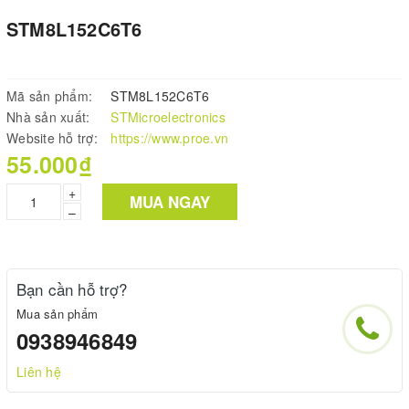
STM8L152C6T6
Mã sản phẩm:
STM8L152C6T6
Nhà sản xuất:
STMicroelectronics
Website hỗ trợ:
https://www.proe.vn
55.000₫
+
MUA NGAY
–
Bạn cần hỗ trợ?
Mua sản phẩm
0938946849
Liên hệ