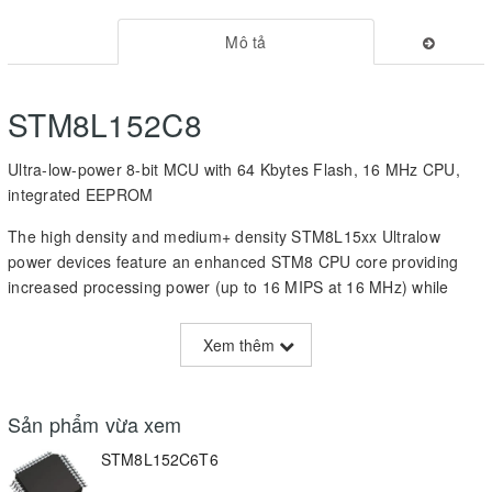
Mô tả
STM8L152C8
Ultra-low-power 8-bit MCU with 64 Kbytes Flash, 16 MHz CPU,
integrated EEPROM
The high density and medium+ density STM8L15xx Ultralow
power devices feature an enhanced STM8 CPU core providing
increased processing power (up to 16 MIPS at 16 MHz) while
maintaining the advantages of a CISC architecture with improved
code density, a 24-bit linear addressing space and an optimized
Xem thêm
architecture for low power operations.
The family includes an integrated debug module with a hardware
Sản phẩm vừa xem
interface (SWIM) which allows non-intrusive in-application
debugging and ultrafast Flash programming.
STM8L152C6T6