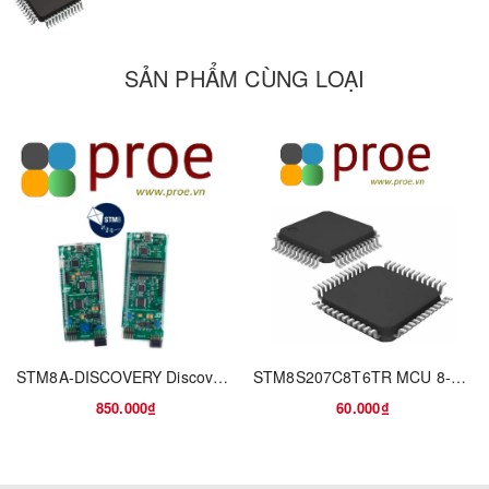
All high density and medium+ density STM8L15xx
microcontrollers feature embedded data EEPROM and low power
low-voltage single-supply program Flash memory.
SẢN PHẨM CÙNG LOẠI
The devices incorporate an extensive range of enhanced I/Os
and peripherals, a 12-bit ADC, two DACs, two comparators, a
real-time clock, four 16-bit timers, one 8-bit timer, as well as
standard communication interfaces such as two SPIs, an I
C
2
interface, and three USARTs. A 8x40 or 4x44-segment LCD is
available on the STM8L152x8 devices. The modular design of the
peripheral set allows the same peripherals to be found in different
ST microcontroller families including 32-bit families. This makes
any transition to a different family very easy, and simplified even
more by the use of a common set of development tools.
STM8A-DISCOVERY Discovery kit with STM8AF5288 and STM8AL3L68 MCUs
STM8S207C8T6TR MCU 8-bit STM8 CISC 64KB Flash 3.3V/5V 48-Pin LQFP T/R
850.000₫
60.000₫