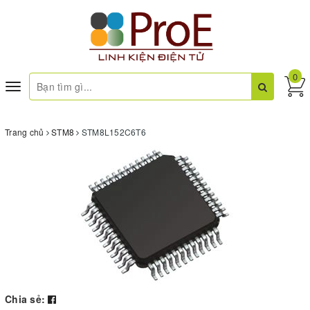
0
Toggle
navigation
Trang chủ
STM8
STM8L152C6T6
Chia sẻ: