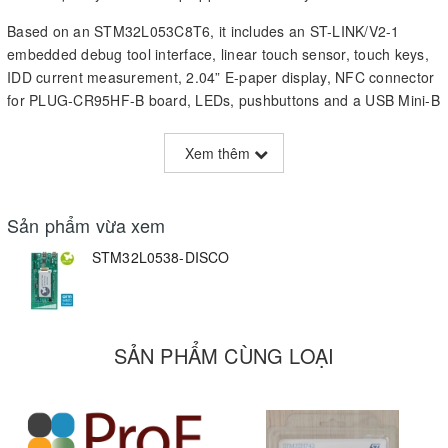
Based on an STM32L053C8T6, it includes an ST-LINK/V2-1
embedded debug tool interface, linear touch sensor, touch keys,
IDD current measurement, 2.04” E-paper display, NFC connector
for PLUG-CR95HF-B board, LEDs, pushbuttons and a USB Mini-B
connector.
Xem thêm
Key Features
STM32L053C8T6 microcontroller featuring 64 KB of Flash
memory, 8 KB RAM in an LQFP48 package.
Sản phẩm vừa xem
On-board ST-LINK/V2-1 with selection mode switch to use the kit
STM32L0538-DISCO
as a standalone ST-LINK/V2-1 (with SWD connector for
programming and debugging)
mbed™-enabled (mbed.org)
USB ST-LINK with re-enumeration capability and three different
SẢN PHẨM CÙNG LOẠI
interfaces:
virtual com port
mass storage
debug port