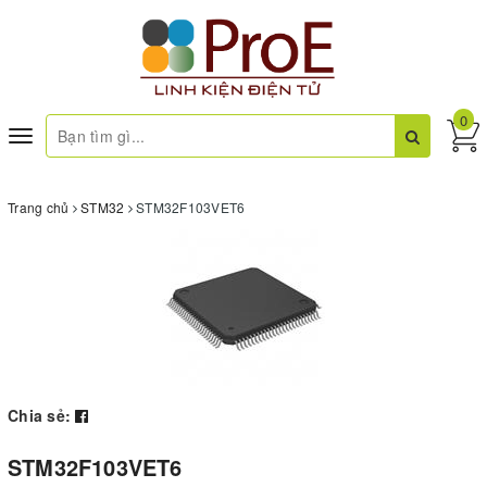
0
Toggle
navigation
Trang chủ
STM32
STM32F103VET6
Chia sẻ:
STM32F103VET6