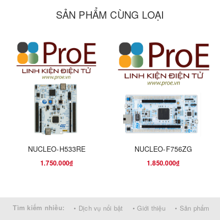
the design of low-power applications.
SẢN PHẨM CÙNG LOẠI
These features make the STM32F103xx high-density
performance line microcontroller family suitable for a wide range
of applications such as motor drives, application control, medical
and handheld equipment, PC and gaming peripherals, GPS
platforms, industrial applications, PLCs, inverters, printers,
scanners, alarm systems video intercom, and HVAC.
NUCLEO-H533RE
NUCLEO-F756ZG
1.750.000₫
1.850.000₫
Tìm kiếm nhiều:
• Dịch vụ nổi bật
• Giới thiệu
• Sản phẩm