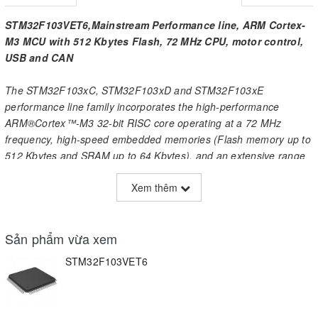
STM32F103VET6 ,Mainstream Performance line, ARM Cortex-
M3 MCU with 512 Kbytes Flash, 72 MHz CPU, motor control,
USB and CAN
The STM32F103xC, STM32F103xD and STM32F103xE
performance line family incorporates the high-performance
ARM®Cortex™-M3 32-bit RISC core operating at a 72 MHz
frequency, high-speed embedded memories (Flash memory up to
512 Kbytes and SRAM up to 64 Kbytes), and an extensive range
of enhanced I/Os and peripherals connected to two APB buses.
Xem thêm
All devices offer three 12-bit ADCs, four general-purpose 16-bit
timers plus two PWM timers, as well as standard and advanced
communication interfaces: up to two I2Cs, three SPIs, two I2Ss,
Sản phẩm vừa xem
one SDIO, five USARTs, an USB and a CAN.
STM32F103VET6
The STM32F103xx high-density performance line family operates
in the –40 to +105 °C temperature range, from a 2.0 to 3.6 V
power supply. A comprehensive set of power-saving mode allows