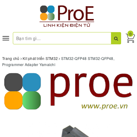
0
Toggle
navigation
Trang chủ
Kit phát triển STM32
STM32-QFP48 STM32-QFP48,
Programmer Adapter Yamaichi