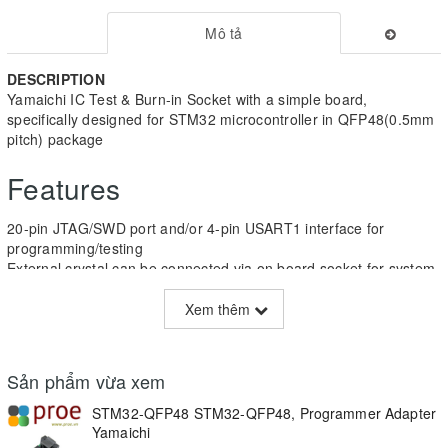
Mô tả
DESCRIPTION
Yamaichi IC Test & Burn-in Socket with a simple board,
specifically designed for STM32 microcontroller in QFP48(0.5mm
pitch) package
Features
20-pin JTAG/SWD port and/or 4-pin USART1 interface for
programming/testing
External crystal can be connected via on board socket for system
clock
Onboard 32.768K crystal oscillator
Xem thêm
Two LED indicators for testing, which are connected to the I/O
pins via jumpers
All the MCU pins are accessible on expansion connectors
Sản phẩm vừa xem
pin header pitch: 2.54mm(100mil)
STM32-QFP48 STM32-QFP48, Programmer Adapter
Supported Devices
Yamaichi