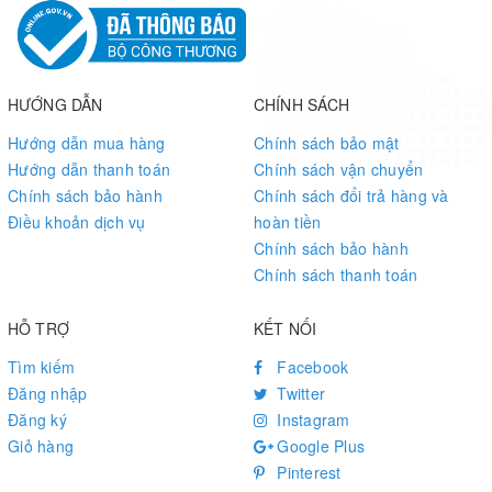
configuring the BOOT0 and BOOT1 via jumpers
5V power input
DC jack or 2-pin header
External crystal socket
insert crystal to the holes on two sides, leave alone the middle
HƯỚNG DẪN
CHÍNH SÁCH
hole
Power indicator
Hướng dẫn mua hàng
Chính sách bảo mật
LED jumpers
Hướng dẫn thanh toán
Chính sách vận chuyển
short the jumpers to connect LEDs to MCU I/O pins for testing
Chính sách bảo hành
Chính sách đổi trả hàng và
open the jumpers to disconnect
Điều khoản dịch vụ
hoàn tiền
32.768K crystal (on bottom side)
for internal RTC with calibration
Chính sách bảo hành
3.3V onboard regulator (on bottom side)
Chính sách thanh toán
AMS1117-3.3
HỖ TRỢ
KẾT NỐI
Tìm kiếm
Facebook
JTAG/SWD Connector Layout
Đăng nhập
Twitter
Đăng ký
Instagram
The STM32-QFP48 houses JTAG/SWD headers for connecting a
Giỏ hàng
Google Plus
programmer. The connector layout is shown in the figure 1 below.
Pinterest