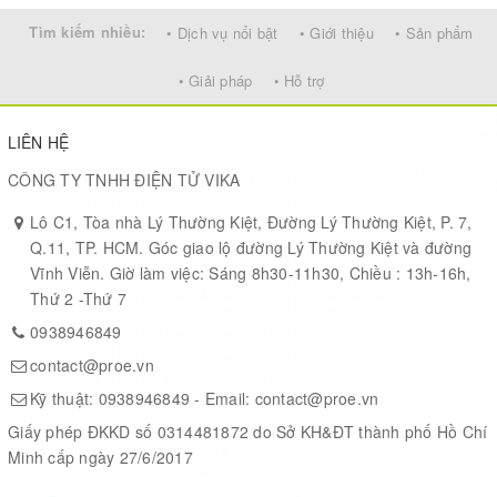
0484-
0.5
48
×
×
8.2
-
29 ×
Tìm kiếm nhiều:
• Dịch vụ nổi bật
• Giới thiệu
• Sản phẩm
806
7
9
• Giải pháp
• Hỗ trợ
LIÊN HỆ
Photos
CÔNG TY TNHH ĐIỆN TỬ VIKA
Lô C1, Tòa nhà Lý Thường Kiệt, Đường Lý Thường Kiệt, P. 7,
Q.11, TP. HCM. Góc giao lộ đường Lý Thường Kiệt và đường
JTAG/SWD port
Vĩnh Viễn. Giờ làm việc: Sáng 8h30-11h30, Chiều : 13h-16h,
for programming/debugging/testing
Thứ 2 -Thứ 7
compatible with ST-LINK / J-LINK / ULINK2 / STX-RLINK
USART1 port
0938946849
supports ISP and/or serial port debugging
contact@proe.vn
LED indicators
for quick testing
Kỹ thuật:
0938946849
- Email:
contact@proe.vn
Pin headers connected to MCU pins
Giấy phép ĐKKD số 0314481872 do Sở KH&ĐT thành phố Hồ Chí
clearly labeled with onboard marks
easy for testing and further expansion
Minh cấp ngày 27/6/2017
Boot mode configuration