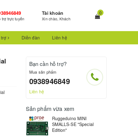
938946849
Tài khoản
0
 trợ trực tuyến
Xin chào, Khách
 trợ
Diễn đàn
Liên hệ
al
Bạn cần hỗ trợ?
Mua sản phẩm
0938946849
Liên hệ
ial
Sản phẩm vừa xem
Ruggeduino MINI
SMALLS-SE "Special
Edition"