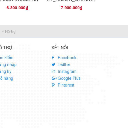
6.300.000₫
7.900.000₫
1.800
• Hỗ trợ
Ỗ TRỢ
KẾT NỐI
ìm kiếm
Facebook
ăng nhập
Twitter
ăng ký
Instagram
iỏ hàng
Google Plus
Pinterest