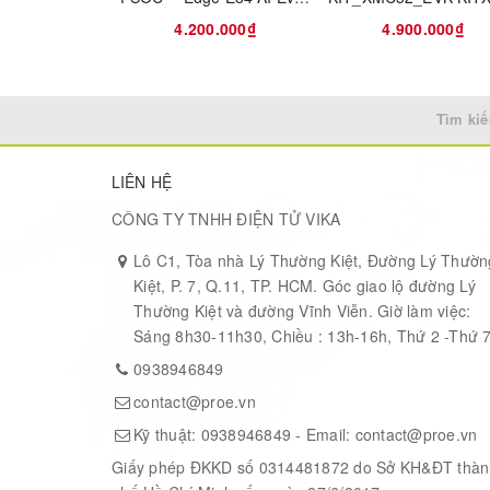
Lightweight
4.200.000₫
4.900.000₫
Compact
Rugged Circuits protection
Tìm kiế
Efficient power supply
LIÊN HỆ
Increased operating voltage range
CÔNG TY TNHH ĐIỆN TỬ VIKA
Increased GPIO functionality and voltage thresholds
Lô C1, Tòa nhà Lý Thường Kiệt, Đường Lý Thườn
Flexible header connectivity
Kiệt, P. 7, Q.11, TP. HCM. Góc giao lộ đường Lý
Thường Kiệt và đường Vĩnh Viễn. Giờ làm việc:
Sáng 8h30-11h30, Chiều : 13h-16h, Thứ 2 -Thứ 
FEATURES:
0938946849
AVR AVR® ATmega Microcontroller IC 8-Bit 20MHz 
contact@proe.vn
4.5V-28V Input Voltage
Kỹ thuật:
0938946849
- Email:
contact@proe.vn
Giấy phép ĐKKD số 0314481872 do Sở KH&ĐT thàn
5V Logic