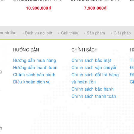
10.900.000₫
7.900.000₫
m nhiều:
• Dịch vụ nổi bật
• Giới thiệu
• Sản phẩm
• Giải pháp
HƯỚNG DẪN
CHÍNH SÁCH
H
Hướng dẫn mua hàng
Chính sách bảo mật
T
Hướng dẫn thanh toán
Chính sách vận chuyển
Đ
g
Chính sách bảo hành
Chính sách đổi trả hàng
Đ
Điều khoản dịch vụ
và hoàn tiền
G
Chính sách bảo hành
7
Chính sách thanh toán
32KB (16K x 16) FLASH 32-VQFN (5x5)
h