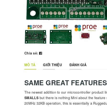
Chia sẻ:
MÔ TẢ
GIỚI THIỆU
ĐÁNH GIÁ
SAME GREAT FEATURES
The newest addition to our microcontroller produc
SMALLS
but there is nothing Mini about the featur
20MHz 32KB operation, this is essentially a Ruggedui