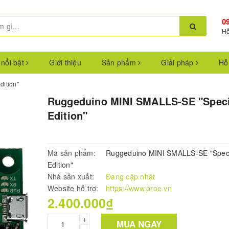
0
Hỗ
 nổi bật
Giới thiệu
Sản phẩm
Giải pháp
Hỗ
ition"
Ruggeduino MINI SMALLS-SE "Speci
Edition"
Mã sản phẩm:
Ruggeduino MINI SMALLS-SE "Spec
Edition"
Nhà sản xuất:
Đang cập nhật
Website hỗ trợ:
https://www.proe.vn
2.400.000₫
+
MUA NGAY