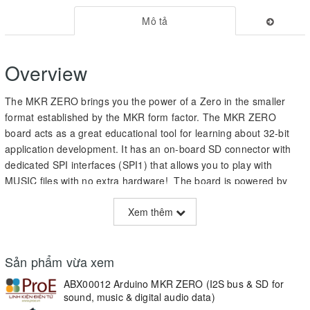
Mô tả
Overview
The MKR ZERO brings you the power of a Zero in the smaller
format established by the MKR form factor. The MKR ZERO
board acts as a great educational tool for learning about 32-bit
application development. It has an on-board SD connector with
dedicated SPI interfaces (SPI1) that allows you to play with
MUSIC files with no extra hardware! The board is powered by
Atmel’s SAMD21 MCU, which features a 32-bit ARM® Cortex®
Xem thêm
M0+ core.
Warning: Unlike most Arduino & Genuino boards, the
MKRZero runs at 3.3V. The maximum voltage that the I/O pins
Sản phẩm vừa xem
can tolerate is 3.3V. Applying voltages higher than 3.3V to
ABX00012 Arduino MKR ZERO (I2S bus & SD for
any I/O pin could damage the board.
sound, music & digital audio data)