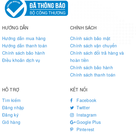
DC Current for 5V Pin
600mA
Circuit Operating Voltage
3.3V
HƯỚNG DẪN
CHÍNH SÁCH
Digital I/O Pins
22
Hướng dẫn mua hàng
Chính sách bảo mật
Hướng dẫn thanh toán
Chính sách vận chuyển
12 (0, 1, 2, 3, 4, 5, 6, 7, 8, 10,
Chính sách bảo hành
Chính sách đổi trả hàng và
PWM Pins
A3 - or 18 -, A4 -or 19)
Điều khoản dịch vụ
hoàn tiền
Chính sách bảo hành
Chính sách thanh toán
UART
1
HỖ TRỢ
KẾT NỐI
SPI
1
Tìm kiếm
Facebook
Đăng nhập
Twitter
I2C
1
Đăng ký
Instagram
Giỏ hàng
Google Plus
Analog Input Pins
7 (ADC 8/10/12 bit)
Pinterest