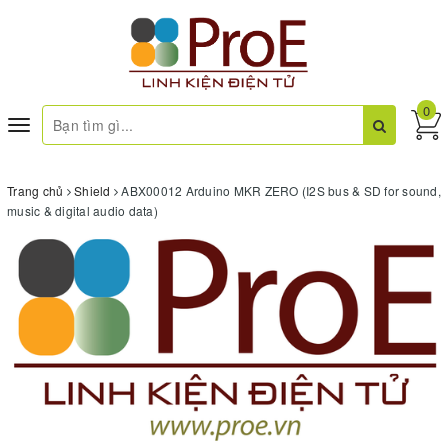
0
Toggle
navigation
Trang chủ
Shield
ABX00012 Arduino MKR ZERO (I2S bus & SD for sound,
music & digital audio data)