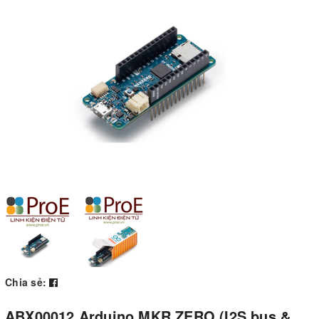
Chia sẻ:
ABX00012 Arduino MKR ZERO (I2S bus &