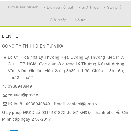
Tìm kiếm nhiều:
• Dịch vụ nổi bật
• Giới thiệu
• Sản phẩm
Tech specs
• Giải pháp
• Hỗ trợ
LIÊN HỆ
CÔNG TY TNHH ĐIỆN TỬ VIKA
SAMD21 Cortex-M0+ 32bit low
Microcontroller
power ARM® MCU
Lô C1, Tòa nhà Lý Thường Kiệt, Đường Lý Thường Kiệt, P. 7,
Q.11, TP. HCM. Góc giao lộ đường Lý Thường Kiệt và đường
Vĩnh Viễn. Giờ làm việc: Sáng 8h30-11h30, Chiều : 13h-16h,
Board Power Supply
5V
Thứ 2 -Thứ 7
(USB/VIN)
0938946849
Li-Po single cell, 3.7V, 700mAh
contact@proe.vn
Supported Battery(*)
minimum
Kỹ thuật:
0938946849
- Email:
contact@proe.vn
Giấy phép ĐKKD số 0314481872 do Sở KH&ĐT thành phố Hồ Chí
DC Current for 3.3V Pin
600mA
Minh cấp ngày 27/6/2017