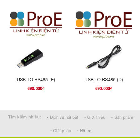
The W5500 Ethernet module can be used to provide your projects
with internet connectivity.
W5500 enables users to have the Internet connectivity in their
applications just by using the single chip in which TCP/IP stack, 10
/ 100 Ethernet MAC and PHY embedded. Supports 8 independent
sockets simultaneously.
The W5500 Ethernet module has a standard RJ-45 connection.
Support 3.3V and 5V input voltage and logic level from SPI.
USB TO RS485 (E)
USB TO RS485 (D)
Work with All AVR(Arduino) STM, ARM boards.
690.000₫
690.000₫
Tìm kiếm nhiều:
• Dịch vụ nổi bật
• Giới thiệu
• Sản phẩm
• Giải pháp
• Hỗ trợ