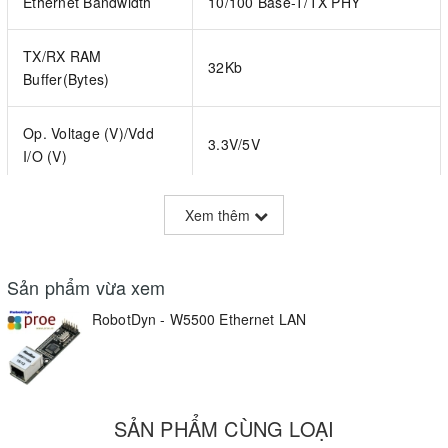
Ethernet Bandwidth
10/100 Base-T/TX PHY
TX/RX RAM
32Kb
Buffer(Bytes)
Op. Voltage (V)/Vdd
3.3V/5V
I/O (V)
# Ethernet Ports
1
Xem thêm
Interface
SPI
Sản phẩm vừa xem
8 independent sockets
RobotDyn - W5500 Ethernet LAN
Connections
simultaneously
Description:
SẢN PHẨM CÙNG LOẠI