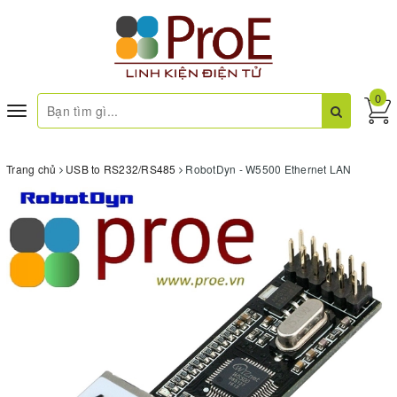
0
Toggle
navigation
Trang chủ
USB to RS232/RS485
RobotDyn - W5500 Ethernet LAN