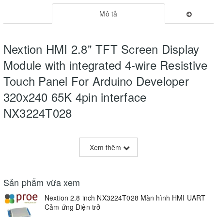
Mô tả
Nextion HMI 2.8" TFT Screen Display
Module with integrated 4-wire Resistive
Touch Panel For Arduino Developer
320x240 65K 4pin interface
NX3224T028
Overview
Xem thêm
Nextion is a seamless Human Machine Interface (HMI) solution
that provides a control and visualization interface between a
human and a process, machine, application or appliance. Nextion
Sản phẩm vừa xem
is mainly applied to Internet of thing (IoT) or consumer electronics
Nextion 2.8 inch NX3224T028 Màn hình HMI UART
field. It is the best solution to replace the traditional LCD and LED
Cảm ứng Điện trở
Nixie tube.