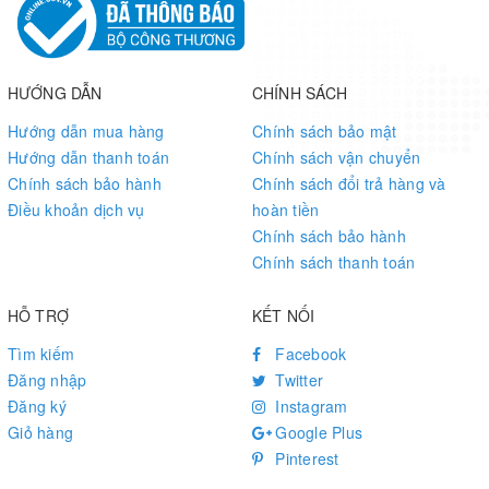
Check out the amazing features of this product below.
HƯỚNG DẪN
CHÍNH SÁCH
Features
Hướng dẫn mua hàng
Chính sách bảo mật
Hướng dẫn thanh toán
Chính sách vận chuyển
320 x 240 Resolution
Chính sách bảo hành
Chính sách đổi trả hàng và
RGB 65K true to life colours
Điều khoản dịch vụ
hoàn tiền
TFT screen with integrated resistive touch panel
Chính sách bảo hành
4 pin TTL serial interface
Chính sách thanh toán
4M Flash memory for User Application Code and Data
On board micro-SD card slot for firmware upgradation
Visual Area: 57.6mm(L)×43.2mm(W)
HỖ TRỢ
KẾT NỐI
Adjustable Brightness: 0~180 nit, the interval of adjustment is 1%
Tìm kiếm
Facebook
5V65mA power consumption
Đăng nhập
Twitter
Compatible with Raspberry Pi A+, B+, Pi 2, Pi 3, Arduino.
Đăng ký
Instagram
Certificates: CE/EMC, RoHS (
certificates
)
Giỏ hàng
Google Plus
Pinterest