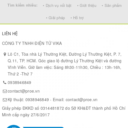
Tìm kiếm nhiều:
• Dịch vụ nổi bật
• Giới thiệu
• Sản phẩm
• Giải pháp
• Hỗ trợ
LIÊN HỆ
CÔNG TY TNHH ĐIỆN TỬ VIKA
Lô C1, Tòa nhà Lý Thường Kiệt, Đường Lý Thường Kiệt, P. 7,
Q.11, TP. HCM. Góc giao lộ đường Lý Thường Kiệt và đường
Vĩnh Viễn. Giờ làm việc: Sáng 8h30-11h30, Chiều : 13h-16h,
Thứ 2 -Thứ 7
0938946849
contact@proe.vn
Package include: a Basic Nextion 2.8'' display, a wire, a power
Kỹ thuật:
0938946849
- Email:
contact@proe.vn
supply test board
Giấy phép ĐKKD số 0314481872 do Sở KH&ĐT thành phố Hồ Chí
Note:
there's a small power supply test board and a wire for you
Minh cấp ngày 27/6/2017
to test if the electricity supply is enough or not. Please see below
image how to use it.