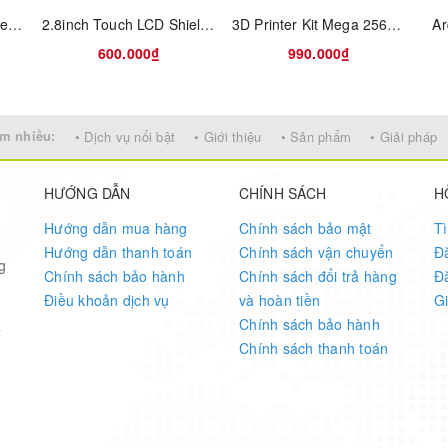
STEVAL-STLCS02V1 SensorTile connectable sensor node: solder only
2.8inch Touch LCD Shield for Arduino
3D Printer Kit Mega 2560 R3 + 1Pcs RAMPS 1.4 Controller + 5P
Ar
600.000₫
990.000₫
m nhiều:
• Dịch vụ nổi bật
• Giới thiệu
• Sản phẩm
• Giải pháp
HƯỚNG DẪN
CHÍNH SÁCH
H
Hướng dẫn mua hàng
Chính sách bảo mật
T
Hướng dẫn thanh toán
Chính sách vận chuyển
Đ
g
e the right model when order)
Chính sách bảo hành
Chính sách đổi trả hàng
Đ
Điều khoản dịch vụ
và hoàn tiền
G
Chính sách bảo hành
7
tes
Chính sách thanh toán
 coverage
nk reliability in modem wireless communication systems