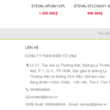
STEVAL-XPLM01CPL
1.050.000₫
990.000₫
WiFi Spec:
Protocol: 802.11 b/g/n
Tìm kiế
Frequency: 2,412 - 2,472 GHz
Power: 100mW
LIÊN HỆ
CÔNG TY TNHH ĐIỆN TỬ VIKA
Cellular 4G LTE (optional):
Lô C1, Tòa nhà Lý Thường Kiệt, Đường Lý Thườn
Quectel
EC20 LTE module
(Click the link and choos
Kiệt, P. 7, Q.11, TP. HCM. Góc giao lộ đường Lý
Micro SIM Slot
Thường Kiệt và đường Vĩnh Viễn. Giờ làm việc:
Internal 4G Antenna + External 4G Sticker Antenna.
Sáng 8h30-11h30, Chiều : 13h-16h, Thứ 2 -Thứ 
Up to 100Mbps downlink and 50Mbps uplink data ra
0938946849
Worldwide LTE,UMTS/HSPA+ and GSM/GPRS/EDGE
MIMO technology meets demands for data rate and li
contact@proe.vn
Kỹ thuật:
0938946849
- Email:
contact@proe.vn