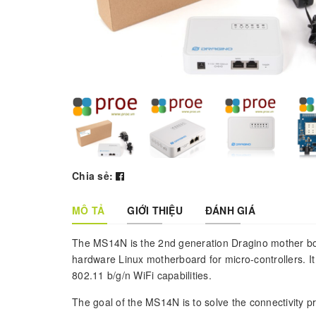
Chia sẻ:
MÔ TẢ
GIỚI THIỆU
ĐÁNH GIÁ
The MS14N is the 2nd generation Dragino mother boar
hardware Linux motherboard for micro-controllers. I
802.11 b/g/n WiFi capabilities.
The goal of the MS14N is to solve the connectivity 