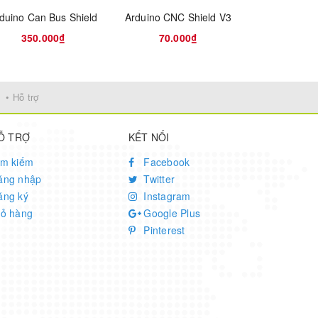
duino Can Bus Shield
Arduino CNC Shield V3
350.000₫
70.000₫
190.
• Hỗ trợ
Ỗ TRỢ
KẾT NỐI
ìm kiếm
Facebook
ăng nhập
Twitter
ăng ký
Instagram
iỏ hàng
Google Plus
Pinterest