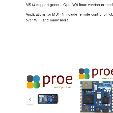
MS14 support generic OpenWrt linux version or mod
Applications for MS14N include remote control of rob
over WiFi and many more.
Hardware System:
CPU: AR9331
DDR RAM: 64MB
FLASH: 16MB
Interface:
2 x 10M/100M RJ45 interface
1 x power input: 9 ~ 12v DC
prev
1 x USB host Port
1 x internet USB interface