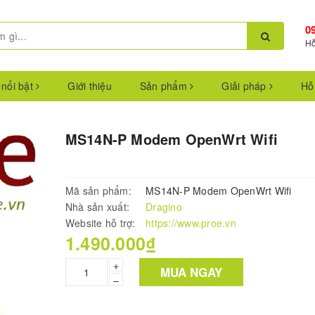
0
Hỗ
 nổi bật
Giới thiệu
Sản phẩm
Giải pháp
Hỗ
MS14N-P Modem OpenWrt Wifi
Mã sản phẩm:
MS14N-P Modem OpenWrt Wifi
Nhà sản xuất:
Dragino
Website hỗ trợ:
https://www.proe.vn
1.490.000₫
+
MUA NGAY
–