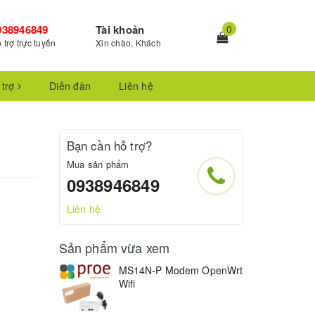
938946849
Tài khoản
0
 trợ trực tuyến
Xin chào, Khách
 trợ
Diễn đàn
Liên hệ
Bạn cần hỗ trợ?
Mua sản phẩm
0938946849
Liên hệ
Sản phẩm vừa xem
MS14N-P Modem OpenWrt
Wifi