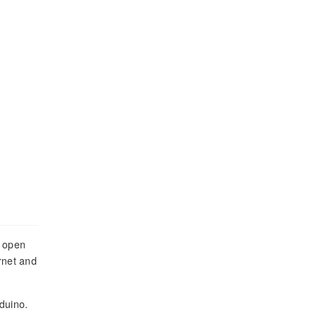
, open
rnet and
rduino.