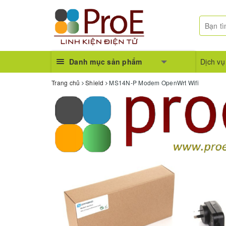
Danh mục sản phẩm
Dịch vụ
Trang chủ
Shield
MS14N-P Modem OpenWrt Wifi