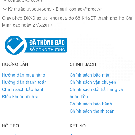
● QuecLocator
Kỹ thuật:
0938946849
- Email:
contact@proe.vn
Giấy phép ĐKKD số 0314481872 do Sở KH&ĐT thành phố Hồ Chí
Specification
Minh cấp ngày 27/6/2017
Frequency
M95
GSM/EDGE
850/ 900/ 1800/ 1900MHz
HƯỚNG DẪN
CHÍNH SÁCH
Hướng dẫn mua hàng
Chính sách bảo mật
Dual SIM
Y
Hướng dẫn thanh toán
Chính sách vận chuyển
Chính sách bảo hành
Chính sách đổi trả hàng và
Điều khoản dịch vụ
hoàn tiền
Region
Global
Chính sách bảo hành
Chính sách thanh toán
CE/ GCF/ Vodafone/ UCRF/ ATEX/ PTCRB/
Certification
HỖ TRỢ
KẾT NỐI
FCC/ IC/ Rogers/ NCC/ DoC/ ICASA