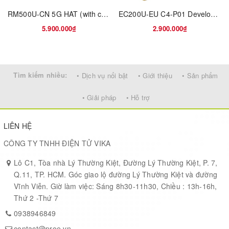
very cost effective and feature-rich platform that is quite suitable
RM500U-CN 5G HAT (with case)
EC200U-EU C4-P01 Development Board Designed For QuecPython, Multi-Mode & Multi-Band Support, LTE Cat-1 / Bluetooth Communication, GNSS Positioning
for a wide range of M2M applications such as VTS, industry PDA,
personal tracking, wireless POS, smart metering and many other
5.900.000₫
2.900.000₫
M2M applications.
Tìm kiếm nhiều:
• Dịch vụ nổi bật
• Giới thiệu
• Sản phẩm
• Giải pháp
• Hỗ trợ
Key Benefits
● Highly compact Quad-band GSM/ GPRS module
● Easier soldering process with LCC package
LIÊN HỆ
● Embedded Class-AB amplifier
CÔNG TY TNHH ĐIỆN TỬ VIKA
● Power consumption as low as 1.3mA
● Embedded powerful Internet service protocols, multiple
Lô C1, Tòa nhà Lý Thường Kiệt, Đường Lý Thường Kiệt, P. 7,
Sockets & IP addresses
Q.11, TP. HCM. Góc giao lộ đường Lý Thường Kiệt và đường
● eCall
Vĩnh Viễn. Giờ làm việc: Sáng 8h30-11h30, Chiều : 13h-16h,
● QuecFOTA
TM
Thứ 2 -Thứ 7
● Jamming detection
0938946849
● DTMF
contact@proe.vn