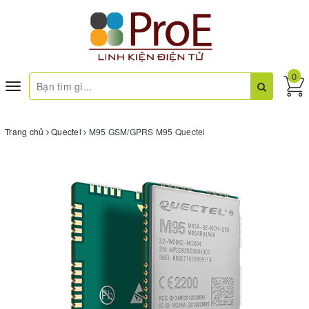
0
Toggle
navigation
Trang chủ
Quectel
M95 GSM/GPRS M95 Quectel