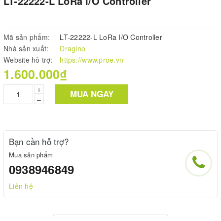
LT-22222-L LoRa I/O Controller
Mã sản phẩm:
LT-22222-L LoRa I/O Controller
Nhà sản xuất:
Dragino
Website hỗ trợ:
https://www.proe.vn
1.600.000₫
+
MUA NGAY
–
Bạn cần hỗ trợ?
Mua sản phẩm
0938946849
Liên hệ