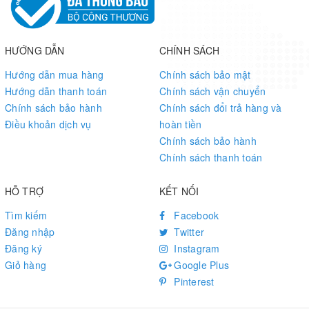
CN470: Default frequency band CN470
EU868: Default frequency band EU868
IN865: Default frequency band IN865
HƯỚNG DẪN
CHÍNH SÁCH
KR920: Default frequency band KR920
AS923: Default frequency band AS923
Hướng dẫn mua hàng
Chính sách bảo mật
AU915: Default frequency band AU915
Hướng dẫn thanh toán
Chính sách vận chuyển
US915: Default frequency band US915
Chính sách bảo hành
Chính sách đổi trả hàng và
Điều khoản dịch vụ
hoàn tiền
Chính sách bảo hành
Chính sách thanh toán
HỖ TRỢ
KẾT NỐI
Tìm kiếm
Facebook
Đăng nhập
Twitter
Đăng ký
Instagram
Giỏ hàng
Google Plus
Pinterest