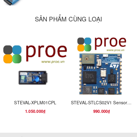
1) If user’s area has LoRaWAN service coverage, they can just
install the I/O controller and configure it connect the LoRaWAN
SẢN PHẨM CÙNG LOẠI
provider via wireless.
2) User can set up a LoRaWAN gateway locally and configure the
controller to connect to the gateway via wireless.
Features:
STM32L072CZT6 MCU
SX1276/78 LoRa Wireless Chip
LoRaWAN Class A & Class C protocol
Optional Customized LoRa Protocol
Bands: CN470/EU433/KR920/US915/EU868/AS923/AU915
AT Commands to change parameters
STEVAL-XPLM01CPL
STEVAL-STLCS02V1 SensorTile connectable sensor node: solder only
1.050.000₫
990.000₫
Applications:
Smart Buildings & Home Automation
Logistics and Supply Chain Management