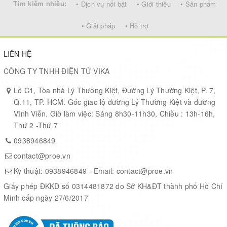
Tìm kiếm nhiều:
• Dịch vụ nổi bật
• Giới thiệu
• Sản phẩm
Smart Metering
Smart Agriculture
• Giải pháp
• Hỗ trợ
Smart Cities
Smart Factory
LIÊN HỆ
Interfaces:
CÔNG TY TNHH ĐIỆN TỬ VIKA
2 x Digital Input (bi-direction)
Lô C1, Tòa nhà Lý Thường Kiệt, Đường Lý Thường Kiệt, P. 7,
2 x Digital Output
Q.11, TP. HCM. Góc giao lộ đường Lý Thường Kiệt và đường
2 x Relay Output (5A@250VAC / 30VDC)
Vĩnh Viễn. Giờ làm việc: Sáng 8h30-11h30, Chiều : 13h-16h,
2 x 0~20mA Analog Input (res:0.01mA)
Thứ 2 -Thứ 7
2 x 0~30V Analog Input (res:0.01v)
0938946849
Power Input 0~24V
contact@proe.vn
Datasheet
User Manual
Kỹ thuật:
0938946849
- Email:
contact@proe.vn
LT-22222-L-XXXXX
Giấy phép ĐKKD số 0314481872 do Sở KH&ĐT thành phố Hồ Chí
Minh cấp ngày 27/6/2017
XXXX:
EU433: Default frequency band EU433