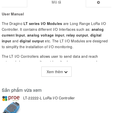
Mô tả
User Manual
The Dragino
LT series I/O Modules
are Long Range LoRa I/O
Controller. It contains different I/O Interfaces such as:
analog
current Input
,
analog voltage input
,
relay output
,
digital
input
and
digital output
etc. The LT I/O Modules are designed
to simplify the installation of I/O monitoring.
The LT I/O Controllers allows user to send data and reach
extremely long ranges.It provides ultra-long range spread
spectrum communication and high interference immunity whilst
Xem thêm
minimising current consumption.It targets professional wireless
sensor network applications such as irrigation systems, smart
metering, smart cities, smartphone detection, building
Sản phẩm vừa xem
automation, and so on.
LT-22222-L LoRa I/O Controller
The LT I/O Controllers is aiming to provide an
easy and low cost
installation
by using LoRa wireless technology.
The use environment includes: