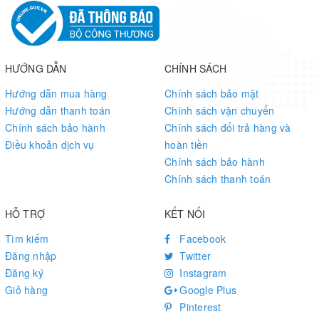
Home and Building Automation
Automated Meter Reading
Industrial Monitoring and Control
Long range Irrigation Systems,etc.
HƯỚNG DẪN
CHÍNH SÁCH
LoRa Spec
Hướng dẫn mua hàng
Chính sách bảo mật
168 dB maximum link budget.
Hướng dẫn thanh toán
Chính sách vận chuyển
+20 dBm - 100 mW constant RF output vs.
Chính sách bảo hành
Chính sách đổi trả hàng và
+14 dBm high efficiency PA.
Điều khoản dịch vụ
hoàn tiền
Programmable bit rate up to 300 kbps.
Chính sách bảo hành
High sensitivity: down to -148 dBm.
Chính sách thanh toán
Bullet-proof front end: IIP3 = -12.5 dBm.
Excellent blocking immunity.
HỖ TRỢ
KẾT NỐI
Low RX current of 10.3 mA, 200 nA register retention.
Fully integrated synthesizer with a resolution of 61 Hz.
Tìm kiếm
Facebook
FSK, GFSK, MSK, GMSK, LoRaTM and OOK modulation.
Đăng nhập
Twitter
Built-in bit synchronizer for clock recovery.
Đăng ký
Instagram
Preamble detection.
Giỏ hàng
Google Plus
127 dB Dynamic Range RSSI.
Pinterest
Automatic RF Sense and CAD with ultra-fast AFC.