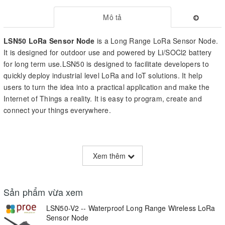
Mô tả
LSN50 LoRa Sensor Node
is a Long Range LoRa Sensor Node.
It is designed for outdoor use and powered by Li/SOCl2 battery
for long term use.LSN50 is designed to facilitate developers to
quickly deploy industrial level LoRa and IoT solutions. It help
users to turn the idea into a practical application and make the
Internet of Things a reality. It is easy to program, create and
connect your things everywhere.
LSN50 wireless part
is based on SX1276/SX1278 allows the
user to send data and reach extremely long ranges at low data-
Xem thêm
rates.It provides ultra-long range spread spectrum communication
and high interference immunity whilst minimising current
consumption.It targets professional wireless sensor network
Sản phẩm vừa xem
applications such as irrigation systems, smart metering, smart
LSN50-V2 -- Waterproof Long Range Wireless LoRa
cities, smartphone detection, building automation, and so on.
Sensor Node