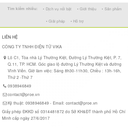
I2C,LPUSART1,USB
18 x Digital I/Os
Tìm kiếm nhiều:
• Dịch vụ nổi bật
• Giới thiệu
• Sản phẩm
2 x 12bit ADC; 1 x 12bit DAC
• Giải pháp
• Hỗ trợ
MCU wake up by UART or Interrupt
LoRa™ Modem
Preamble detection
LIÊN HỆ
Baud rate configurable
CÔNG TY TNHH ĐIỆN TỬ VIKA
LoRaWAN 1.0.2 Specification
Software base on STM32Cube HAL drivers
Lô C1, Tòa nhà Lý Thường Kiệt, Đường Lý Thường Kiệt, P. 7,
Open source hardware / software
Q.11, TP. HCM. Góc giao lộ đường Lý Thường Kiệt và đường
Available Band:433/868/915/920 Mhz
Vĩnh Viễn. Giờ làm việc: Sáng 8h30-11h30, Chiều : 13h-16h,
IP68 Waterproof Enclosure
Thứ 2 -Thứ 7
Ultra Low Power consumption
0938946849
AT Commands to setup parameters
4000mAh Battery for Long term use
contact@proe.vn
Kỹ thuật:
0938946849
- Email:
contact@proe.vn
Giấy phép ĐKKD số 0314481872 do Sở KH&ĐT thành phố Hồ Chí
Applications:
Minh cấp ngày 27/6/2017
Wireless Alarm and Security Systems