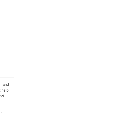
on and
t help
and
t