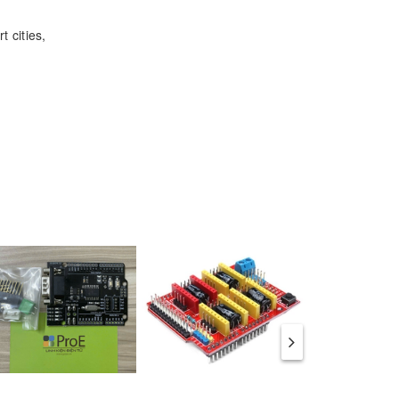
 cities,
he
E
.