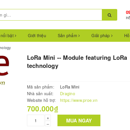
0
Hỗ
 nổi bật
Giới thiệu
Sản phẩm
Giải pháp
Hỗ
hnology
LoRa Mini -- Module featuring LoRa
technology
Mã sản phẩm:
LoRa Mini
Nhà sản xuất:
Dragino
Website hỗ trợ:
https://www.proe.vn
700.000₫
+
MUA NGAY
–