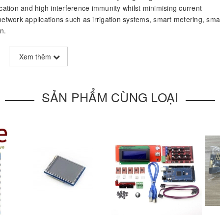
tion and high interference immunity whilst minimising current
etwork applications such as irrigation systems, smart metering, smart
n.
on
ATmega328P
, a low-power CMOS 8-bit microcontroller based on t
Xem thêm
lso open source, user can
easily program it using the Arduino ID
SẢN PHẨM CÙNG LOẠI
figure in factory)
on