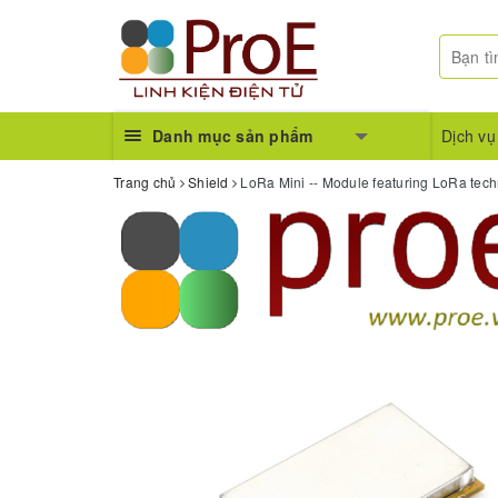
Danh mục sản phẩm
Dịch vụ
Trang chủ
Shield
LoRa Mini -- Module featuring LoRa tec