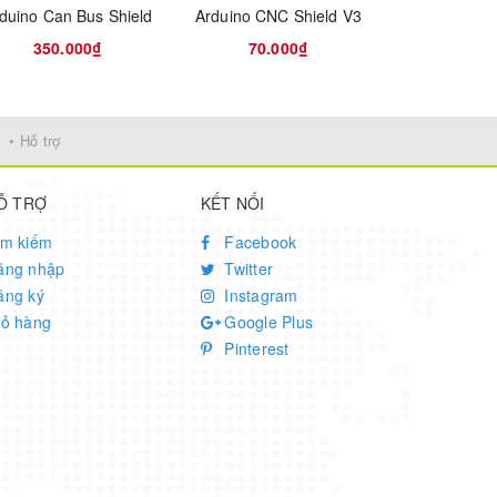
duino Can Bus Shield
Arduino CNC Shield V3
350.000₫
70.000₫
190.
• Hỗ trợ
Ỗ TRỢ
KẾT NỐI
ìm kiếm
Facebook
ăng nhập
Twitter
ăng ký
Instagram
iỏ hàng
Google Plus
Pinterest