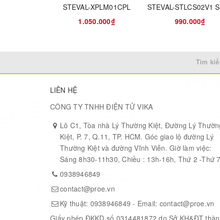
Programmable bit rate up to 300 kbps.
STEVAL-XPLM01CPL
High sensitivity: down to -148 dBm.
1.050.000₫
990.000₫
Bullet-proof front end: IIP3 = -12.5 dBm.
Excellent blocking immunity.
Low RX current of 10.3 mA, 200 nA register retentio
Fully integrated synthesizer with a resolution of 61 H
Tìm kiế
FSK, GFSK, MSK, GMSK, LoRaTM and OOK modulat
Built-in bit synchronizer for clock recovery.
LIÊN HỆ
Preamble detection.
127 dB Dynamic Range RSSI.
CÔNG TY TNHH ĐIỆN TỬ VIKA
Automatic RF Sense and CAD with ultra-fast AFC.
Lô C1, Tòa nhà Lý Thường Kiệt, Đường Lý Thườn
Packet engine up to 256 bytes with CRC.
Kiệt, P. 7, Q.11, TP. HCM. Góc giao lộ đường Lý
Built-in temperature sensor and low battery indicator
Thường Kiệt và đường Vĩnh Viễn. Giờ làm việc:
Sáng 8h30-11h30, Chiều : 13h-16h, Thứ 2 -Thứ 
MCU Spec
0938946849
MCU: ATMega328P
contact@proe.vn
Flash:32KB
SRAM:2KB
Kỹ thuật:
0938946849
- Email:
contact@proe.vn
EEPROM:1KB
Giấy phép ĐKKD số 0314481872 do Sở KH&ĐT thàn