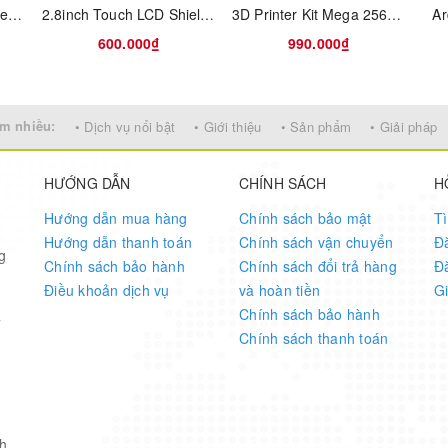
STEVAL-STLCS02V1 SensorTile connectable sensor node: solder only
2.8inch Touch LCD Shield for Arduino
3D Printer Kit Mega 2560 R3 + 1Pcs RAMPS 1.4 Controller + 5P
Ar
600.000₫
990.000₫
n.
z.
m nhiều:
• Dịch vụ nổi bật
• Giới thiệu
• Sản phẩm
• Giải pháp
ion.
HƯỚNG DẪN
CHÍNH SÁCH
H
Hướng dẫn mua hàng
Chính sách bảo mật
T
Hướng dẫn thanh toán
Chính sách vận chuyển
Đ
g
Chính sách bảo hành
Chính sách đổi trả hàng
Đ
.
Điều khoản dịch vụ
và hoàn tiền
G
Chính sách bảo hành
7
Chính sách thanh toán
h