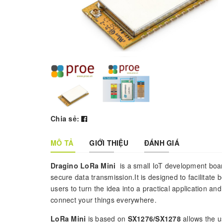
Chia sẻ:
MÔ TẢ
GIỚI THIỆU
ĐÁNH GIÁ
Dragino LoRa Mini
is a small IoT development boa
secure data transmission.It is designed to facilitate
users to turn the idea into a practical application an
connect your things everywhere.
LoRa Mini
is based on
SX1276/SX1278
allows the u