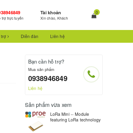
938946849
Tài khoản
0
 trợ trực tuyến
Xin chào, Khách
 trợ
Diễn đàn
Liên hệ
Bạn cần hỗ trợ?
Mua sản phẩm
0938946849
Liên hệ
Sản phẩm vừa xem
LoRa Mini -- Module
featuring LoRa technology