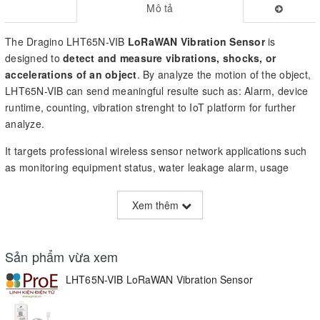
Mô tả
The Dragino LHT65N-VIB
LoRaWAN Vibration Sensor
is
designed to
detect and measure vibrations, shocks, or
accelerations of an object
. By analyze the motion of the object,
LHT65N-VIB can send meaningful resulte such as: Alarm, device
runtime, counting, vibration strenght to IoT platform for further
analyze.
It targets professional wireless sensor network applications such
as monitoring equipment status, water leakage alarm, usage
statistics, vibration intensity detection, etc.
Xem thêm
The LHT65N-VIB allows users to send data and reach extremely
long ranges. It provides ultra-long range spread spectrum
communication and high interference immunity whilst minimizing
Sản phẩm vừa xem
current consumption.
LHT65N-VIB LoRaWAN Vibration Sensor
LHT65N-VIB has a
built-in 2400mAh non-chargeable
battery
which can be used for more than 3 years*.