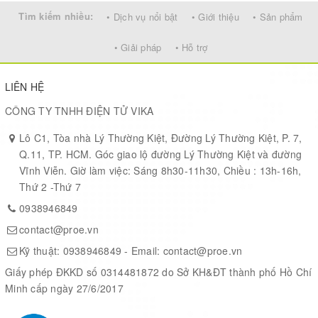
Built-in Temperature Sensor:
Tìm kiếm nhiều:
• Dịch vụ nổi bật
• Giới thiệu
• Sản phẩm
Resolution: 0.01 °C
• Giải pháp
• Hỗ trợ
Accuracy Tolerance : Typ ±0.3 °C
Long Term Drift: < 0.02 °C/yr
LIÊN HỆ
Operating Range: -40 ~ 85 °C
Built-in Humidity Sensor:
CÔNG TY TNHH ĐIỆN TỬ VIKA
Resolution: 0.04 %RH
Lô C1, Tòa nhà Lý Thường Kiệt, Đường Lý Thường Kiệt, P. 7,
Accuracy Tolerance : Typ ±3 %RH
Q.11, TP. HCM. Góc giao lộ đường Lý Thường Kiệt và đường
Long Term Drift: < 0.25 RH/yr
Vĩnh Viễn. Giờ làm việc: Sáng 8h30-11h30, Chiều : 13h-16h,
Operating Range: 0 ~ 96 %RH
Thứ 2 -Thứ 7
External Vibration Sensor:
0938946849
Detecting object vibration status
contact@proe.vn
accelerator for x,y,z
Kỹ thuật:
0938946849
- Email:
contact@proe.vn
Small size for easy installation
Giấy phép ĐKKD số 0314481872 do Sở KH&ĐT thành phố Hồ Chí
Package Includes:
Minh cấp ngày 27/6/2017
1 x LHT65N-VIB LoRaWAN Vibration Sensor