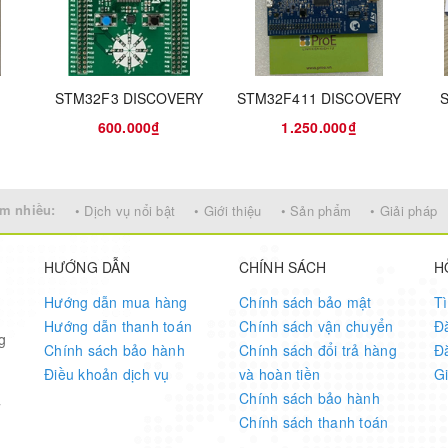
STM32F3 DISCOVERY
STM32F411 DISCOVERY
600.000₫
1.250.000₫
m nhiều:
• Dịch vụ nổi bật
• Giới thiệu
• Sản phẩm
• Giải pháp
HƯỚNG DẪN
CHÍNH SÁCH
H
Hướng dẫn mua hàng
Chính sách bảo mật
T
Hướng dẫn thanh toán
Chính sách vận chuyển
Đ
g
Chính sách bảo hành
Chính sách đổi trả hàng
Đ
Điều khoản dịch vụ
và hoàn tiền
G
Chính sách bảo hành
7
Chính sách thanh toán