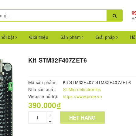
0
Hỗ
 nổi bật
Giới thiệu
Sản phẩm
Giải pháp
Hỗ
Kit STM32F407ZET6
Mã sản phẩm:
Kit STM32F407 STM32F407ZET6
Nhà sản xuất:
STMicroelectronics
Website hỗ trợ:
https://www.proe.vn
390.000₫
+
HẾT HÀNG
–