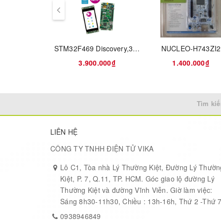
prev
- IC Flash: W25Q16.
- Hỗ trợ chân cắm LCD TFT cảm ứng điện dung.
STM32F469 Discovery,32F469IDISCOVERY-Discovery kit with STM32F469NI MCU
NUCLEO-H743ZI2
- Hỗ trợ khe cắm wifi NRF24L01.
3.900.000₫
1.400.000₫
- Hỗ trợ thạch anh ngoài 8MHz & 32, 768kHz.
Tìm kiế
Tài liệu & Sơ đồ
LIÊN HỆ
CÔNG TY TNHH ĐIỆN TỬ VIKA
Lô C1, Tòa nhà Lý Thường Kiệt, Đường Lý Thườn
Kiệt, P. 7, Q.11, TP. HCM. Góc giao lộ đường Lý
Thường Kiệt và đường Vĩnh Viễn. Giờ làm việc:
Sáng 8h30-11h30, Chiều : 13h-16h, Thứ 2 -Thứ 
0938946849