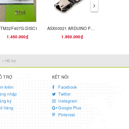
STM32F407G-DISC1
ASX00021 ARDUINO PORTENTA VISION SHIELD
NUCLEO-
1.450.000₫
1.950.000₫
1.950
• Hỗ trợ
Ỗ TRỢ
KẾT NỐI
ìm kiếm
Facebook
ăng nhập
Twitter
ăng ký
Instagram
iỏ hàng
Google Plus
Pinterest