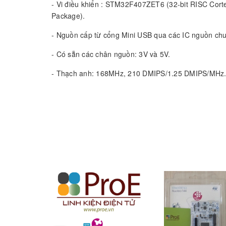
- Vi điều khiển : STM32F407ZET6 (32-bit RISC Co
Package).
- Nguồn cấp từ cổng Mini USB qua các IC nguồn ch
- Có sẵn các chân nguồn: 3V và 5V.
- Thạch anh: 168MHz, 210 DMIPS/1.25 DMIPS/MHz
- Điện áp hoạt động: 1.8-3.6V.
- Chuẩn truyền thông: 3 SPI, 3 2xUART, USART, 2 I2
HSULPI USB
- 1x 10/100 Ethernet MAC.
- 1x 8 to 12-bit parallel camera interface;
- 3x AD(12, LUS, time 24), 2xDA (12bit).
- Cổng kết nối SD Card.
- Pin RTC: CR1220.