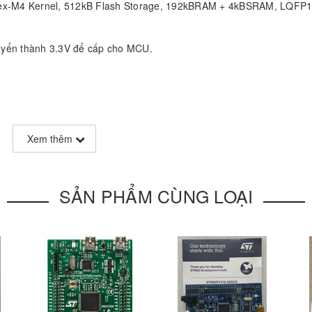
rtex-M4 Kernel, 512kB Flash Storage, 192kBRAM + 4kBSRAM, LQFP
uyển thành 3.3V để cấp cho MCU.
.
Xem thêm
C, 1 SDIO, 2 CAN, LX, USB 2 controller FS/HS (dedicated A with LX
SẢN PHẨM CÙNG LOẠI