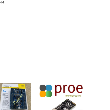
144
)