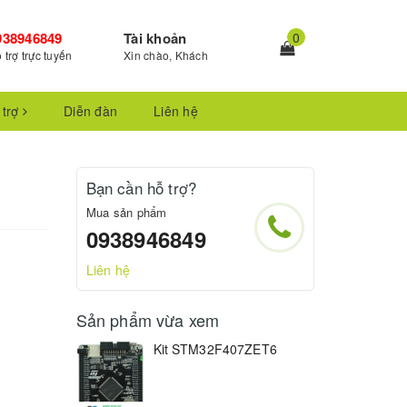
938946849
Tài khoản
0
 trợ trực tuyến
Xin chào, Khách
 trợ
Diễn đàn
Liên hệ
Bạn cần hỗ trợ?
Mua sản phẩm
0938946849
Liên hệ
Sản phẩm vừa xem
Kit STM32F407ZET6