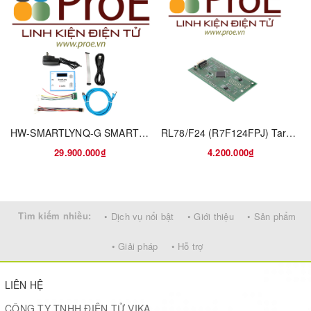
HW-SMARTLYNQ-G SMARTLYNQ DATA CABLE JTAG
RL78/F24 (R7F124FPJ) Target Board
29.900.000₫
4.200.000₫
Tìm kiếm nhiều:
• Dịch vụ nổi bật
• Giới thiệu
• Sản phẩm
• Giải pháp
• Hỗ trợ
LIÊN HỆ
CÔNG TY TNHH ĐIỆN TỬ VIKA