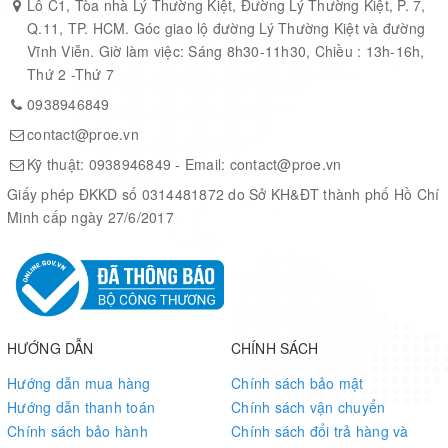
Lô C1, Tòa nhà Lý Thường Kiệt, Đường Lý Thường Kiệt, P. 7,
Q.11, TP. HCM. Góc giao lộ đường Lý Thường Kiệt và đường
Vĩnh Viễn. Giờ làm việc: Sáng 8h30-11h30, Chiều : 13h-16h,
Thứ 2 -Thứ 7
0938946849
contact@proe.vn
Kỹ thuật:
0938946849
- Email:
contact@proe.vn
Giấy phép ĐKKD số 0314481872 do Sở KH&ĐT thành phố Hồ Chí
Minh cấp ngày 27/6/2017
HƯỚNG DẪN
CHÍNH SÁCH
Hướng dẫn mua hàng
Chính sách bảo mật
Hướng dẫn thanh toán
Chính sách vận chuyển
Chính sách bảo hành
Chính sách đổi trả hàng và