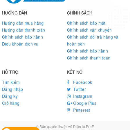
● Support short circuit protection and antenna detection
HƯỚNG DẪN
CHÍNH SÁCH
● Built-in LNA for better sensitivity
Hướng dẫn mua hàng
Chính sách bảo mật
● EASY™, an advanced AGPS technology without external
Hướng dẫn thanh toán
Chính sách vận chuyển
memory
Chính sách bảo hành
Chính sách đổi trả hàng và
Điều khoản dịch vụ
hoàn tiền
● Ultra low power consumption in tracking mode, 20mA
Chính sách bảo hành
● AlwaysLocate™, an intelligent controller of periodic mode
Chính sách thanh toán
● LOCUS, an embedded logger solution with no need of host
HỖ TRỢ
KẾT NỐI
and external flash
Tìm kiếm
Facebook
● High sensitivity, -165dBm @Tracking, -148dBm @Acquisition
Đăng nhập
Twitter
Đăng ký
Instagram
● 66 acquisition channels, 22 tracking channels
Giỏ hàng
Google Plus
● FLP mode, about 50% power consumption of normal mode
Pinterest
● Balloon mode, for high altitude up to 80km
© Bản quyền thuộc về
Điện tử ProE
● Support DGPS, SBAS (WAAS/EGNOS/MSAS/GAGAN)