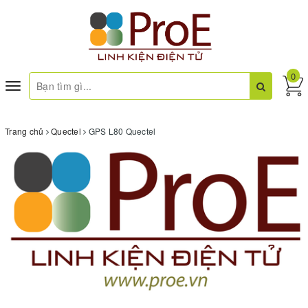
0
Toggle
navigation
Trang chủ
Quectel
GPS L80 Quectel