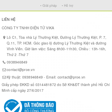
wearable, fitness and tracking devices and only costs about 50%
• Giải pháp
• Hỗ trợ
power consumption of normal mode.
LIÊN HỆ
With its compact design, high precision and sensitivity, L80 is
CÔNG TY TNHH ĐIỆN TỬ VIKA
perfectly suitable for a broad range of M2M applications such as
Lô C1, Tòa nhà Lý Thường Kiệt, Đường Lý Thường Kiệt, P. 7,
portable device, automotive, personal tracking, security and
Q.11, TP. HCM. Góc giao lộ đường Lý Thường Kiệt và đường
industrial PDA, especially suitable for special applications, like
Vĩnh Viễn. Giờ làm việc: Sáng 8h30-11h30, Chiều : 13h-16h,
GPS mouse and OBD.
Thứ 2 -Thứ 7
0938946849
contact@proe.vn
Kỹ thuật:
0938946849
- Email:
contact@proe.vn
Key Benefits
Giấy phép ĐKKD số 0314481872 do Sở KH&ĐT thành phố Hồ Chí
● Embedded patch antenna: 15.0mm × 15.0mm × 4.0mm
Minh cấp ngày 27/6/2017
● Extremely compact size: 16.0mm × 16.0mm × 6.45mm
● Automatic antenna switching function