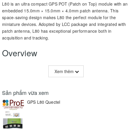
L80 is an ultra compact GPS POT (Patch on Top) module with an
embedded 15.0mm × 15.0mm × 4.0mm patch antenna. This
space-saving design makes L80 the perfect module for the
miniature devices. Adopted by LCC package and integrated with
patch antenna, L80 has exceptional performance both in
acquisition and tracking.
Overview
L80 is an ultra compact GPS POT (Patch on Top) module with an
Xem thêm
embedded 15.0mm × 15.0mm × 4.0mm patch antenna. This
space-saving design makes L80 the perfect module for the
miniature devices. Adopted by LCC package and integrated with
Sản phẩm vừa xem
patch antenna, L80 has exceptional performance both in
acquisition and tracking.
GPS L80 Quectel
Combining advanced AGPS called EASY™ (Embedded Assist
System) and proven AlwaysLocate™ technology, L80 achieves