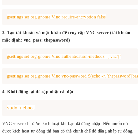
gsettings set org.gnome.Vino require-encryption false
3. Tạo tài khoản và mật khẩu để truy cập VNC server (tài khoản
mặc định: vnc, pass: thepassword)
gsettings set org.gnome.Vino authentication-methods "['vnc']"
gsettings set org.gnome.Vino vnc-password $(echo -n 'thepassword'|bas
4. Khởi động lại để cập nhật cài đặt
sudo reboot
VNC server chỉ được kích hoạt khi bạn đã đăng nhập. Nếu muốn nó
được kích hoạt tự động thì bạn có thể chỉnh chế độ đăng nhập tự động.