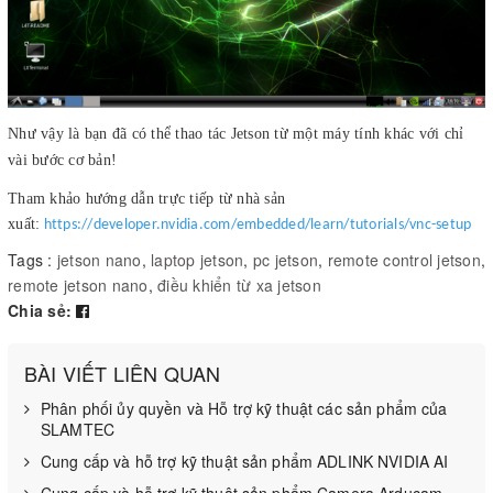
Như vậy là bạn đã có thể thao tác Jetson từ một máy tính khác với chỉ
vài bước cơ bản!
Tham khảo hướng dẫn trực tiếp từ nhà sản
xuất:
https://developer.nvidia.com/embedded/learn/tutorials/vnc-setup
Tags :
jetson nano
,
laptop jetson
,
pc jetson
,
remote control jetson
,
remote jetson nano
,
điều khiển từ xa jetson
Chia sẻ:
BÀI VIẾT LIÊN QUAN
Phân phối ủy quyền và Hỗ trợ kỹ thuật các sản phẩm của
SLAMTEC
Cung cấp và hỗ trợ kỹ thuật sản phẩm ADLINK NVIDIA AI
Cung cấp và hỗ trợ kỹ thuật sản phẩm Camera Arducam