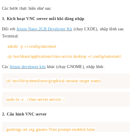
Các bước thực hiện như sau:
1. Kích hoạt VNC server mỗi khi đăng nhập
Đối với
Jetson Nano 2GB Developer Kit
(chạy LXDE), nhập lệnh sau
Terminal:
mkdir -p ~/.config/autostart
cp /usr/share/applications/vino-server.desktop ~/.config/autostart/.
Các
Jetson developer kits
khác (chạy GNOME), nhập lệnh:
cd /usr/lib/systemd/user/graphical-session.target.wants
sudo ln -s ../vino-server.service ./.
2. Cấu hình VNC
server
gsettings set org.gnome.Vino prompt-enabled false