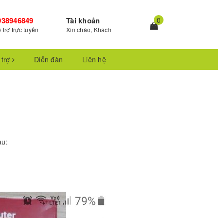
938946849
Tài khoản
0
 trợ trực tuyến
Xin chào, Khách
 trợ
Diễn đàn
Liên hệ
au: