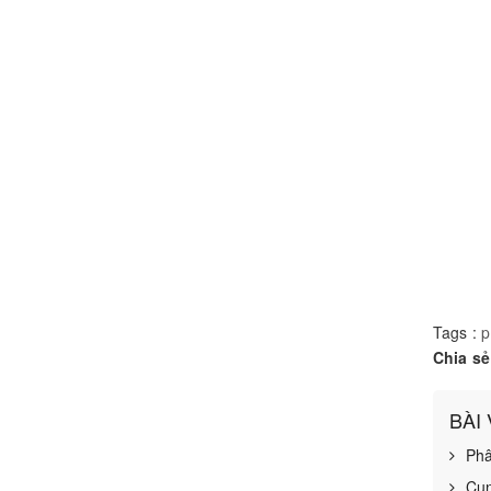
Tags :
p
Chia sẻ
BÀI
Phâ
Cun