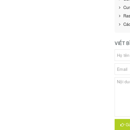
Cun
Ras
Các
VIẾT 
Gử