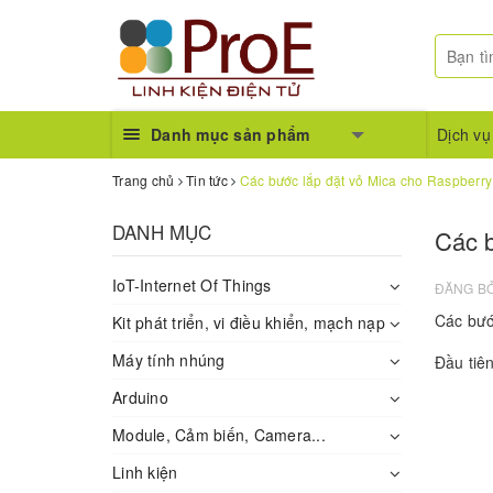
Danh mục sản phẩm
Dịch vụ
Trang chủ
Tin tức
Các bước lắp đặt vỏ Mica cho Raspberry
DANH MỤC
Các b
IoT-Internet Of Things
ĐĂNG B
Các bướ
Kit phát triển, vi điều khiển, mạch nạp
Máy tính nhúng
Đầu tiê
Arduino
Module, Cảm biến, Camera...
Linh kiện