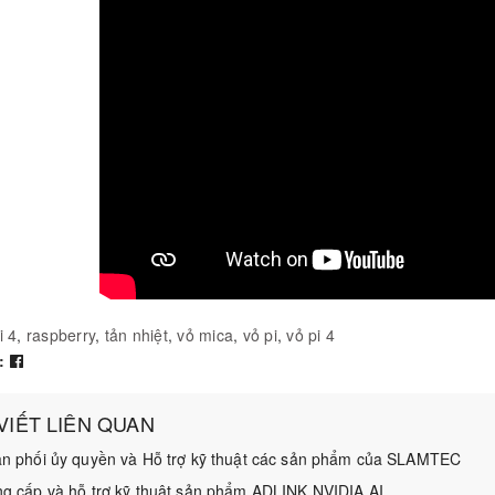
i 4
,
raspberry
,
tản nhiệt
,
vỏ mica
,
vỏ pi
,
vỏ pi 4
:
 VIẾT LIÊN QUAN
n phối ủy quyền và Hỗ trợ kỹ thuật các sản phẩm của SLAMTEC
g cấp và hỗ trợ kỹ thuật sản phẩm ADLINK NVIDIA AI