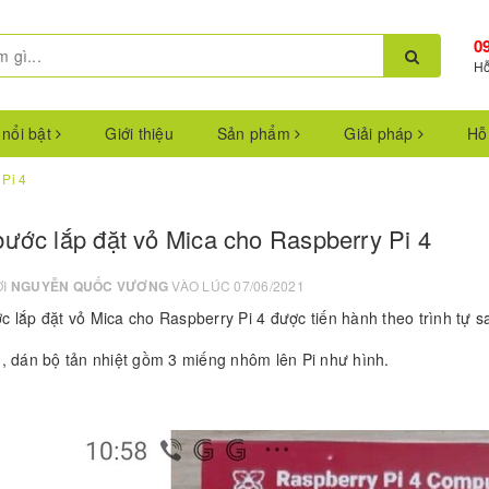
0
Hỗ
 nổi bật
Giới thiệu
Sản phẩm
Giải pháp
Hỗ
 Pi 4
ước lắp đặt vỏ Mica cho Raspberry Pi 4
ỞI
NGUYỄN QUỐC VƯƠNG
VÀO LÚC 07/06/2021
c lắp đặt vỏ Mica cho Raspberry Pi 4 được tiến hành theo trình tự s
n, dán bộ tản nhiệt gồm 3 miếng nhôm lên Pi như hình.