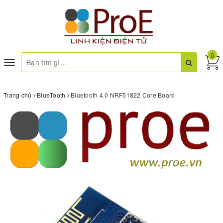
0
Toggle
navigation
Trang chủ
BlueTooth
Bluetooth 4.0 NRF51822 Core Board