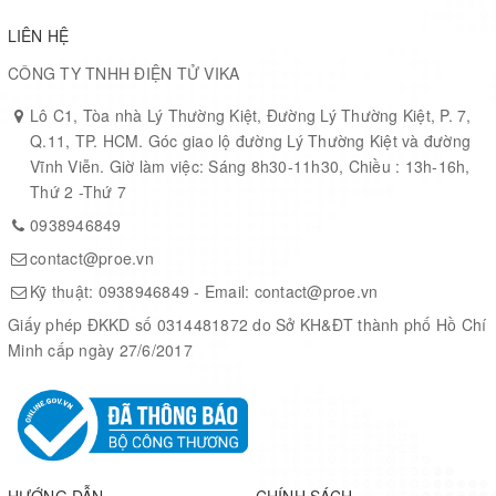
Bluetooth intelligent application
Mobile phone accessories
LIÊN HỆ
RFID labels
CÔNG TY TNHH ĐIỆN TỬ VIKA
Smart home appliances
Industry control
Lô C1, Tòa nhà Lý Thường Kiệt, Đường Lý Thường Kiệt, P. 7,
Data acquisition system
Q.11, TP. HCM. Góc giao lộ đường Lý Thường Kiệt và đường
Revision History
Vĩnh Viễn. Giờ làm việc: Sáng 8h30-11h30, Chiều : 13h-16h,
Thứ 2 -Thứ 7
2015.06, Core51822 upgrades the onboard chip to Rev3,
0938946849
features 32kB RAM, supports higher version SDK, and all the
contact@proe.vn
demo codes are still compatible with the Rev2 ones.
Kỹ thuật:
0938946849
- Email:
contact@proe.vn
Core51822 Expansion Headers
Giấy phép ĐKKD số 0314481872 do Sở KH&ĐT thành phố Hồ Chí
Minh cấp ngày 27/6/2017
Photos
HƯỚNG DẪN
CHÍNH SÁCH