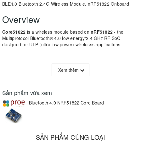
BLE4.0 Bluetooth 2.4G Wireless Module, nRF51822 Onboard
Overview
Core51822
is a wireless module based on
nRF51822
- the
Multiprotocol Bluetooth® 4.0 low energy/2.4 GHz RF SoC
designed for ULP (ultra low power) wirelesss applications.
Core51822 Specifications
Xem thêm
Onboard chip: nRF51822
Communication distance (open outdoor@1M data rate): 30m
Sản phẩm vừa xem
Frequency range: 2.4GHz
Operating voltage: 2.0V ~ 3.6V
Bluetooth 4.0 NRF51822 Core Board
Operating temperature: -40℃ ~ 85℃
Dimension (PCB): 24.5mm x 32.26mm
Expansion pinheader: all the I/Os except P0.26 and P0.27
Pinheader pitch: 2.00mm
Spacing between pinheaders on the left side and the right side:
SẢN PHẨM CÙNG LOẠI
18.00mm