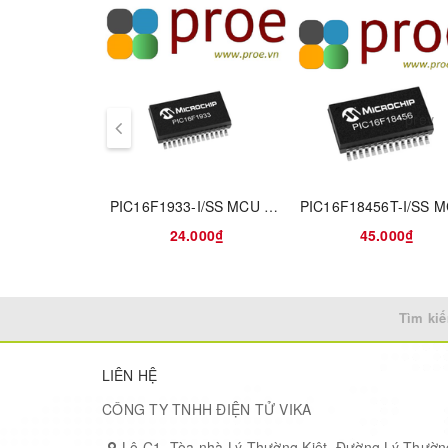
Maximum CPU Frequency (MHz)
Maximum Clock Rate (MHz)
prev
Data Bus Width (bit)
PIC16F1933-I/SS MCU 8-bit PIC RISC 7KB Flash 2.5V/3.3V/5V Automotive 28-Pin SSOP Tube
Program Memory Type
24.000₫
45.000₫
Program Memory Size
RAM Size
Tìm kiế
Maximum Expanded Memory Size
LIÊN HỆ
CÔNG TY TNHH ĐIỆN TỬ VIKA
Programmability
Lô C1, Tòa nhà Lý Thường Kiệt, Đường Lý Thườn