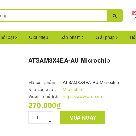
0
Hỗ
 nổi bật
Giới thiệu
Sản phẩm
Giải pháp
Hỗ
ATSAM3X4EA-AU Microchip
Mã sản phẩm:
ATSAM3X4EA-AU Microchip
Nhà sản xuất:
Microchip
Website hỗ trợ:
https://www.proe.vn
270.000₫
+
MUA NGAY
–