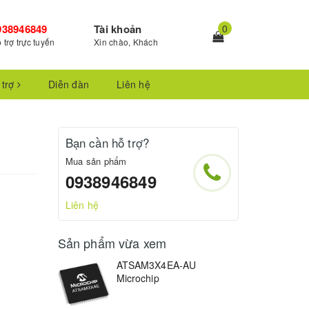
938946849
Tài khoản
0
 trợ trực tuyến
Xin chào, Khách
 trợ
Diễn đàn
Liên hệ
Bạn cần hỗ trợ?
Mua sản phẩm
0938946849
Liên hệ
Sản phẩm vừa xem
ATSAM3X4EA-AU
Microchip