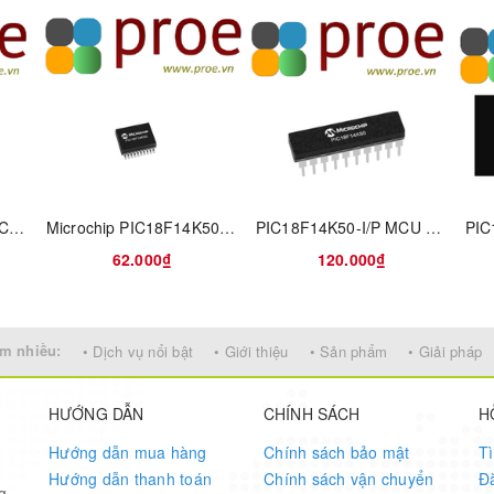
84
84
32
PIC16F18456T-I/SS MCU 8-bit PIC RISC 28KB Flash 3.3V/5V 28-Pin SSOP T/R
Microchip PIC18F14K50-I/SS 8-bit Microcontrollers - MCU 16KB Flash 768 RAM15 I/O 10-B ADC USB 2.0
PIC18F14K50-I/P MCU 8-bit PIC RISC 16KB Flash 3.3V/5V Automotive 20-Pin PDIP Tube
Flash
62.000₫
120.000₫
256KB
64KB
m nhiều:
• Dịch vụ nổi bật
• Giới thiệu
• Sản phẩm
• Giải pháp
16MB
HƯỚNG DẪN
CHÍNH SÁCH
H
Hướng dẫn mua hàng
Chính sách bảo mật
T
Yes
Hướng dẫn thanh toán
Chính sách vận chuyển
Đ
g