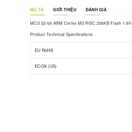
MÔ TẢ
GIỚI THIỆU
ĐÁNH GIÁ
MCU 32-bit ARM Cortex M3 RISC 256KB Flash 1.8V/
Product Technical Specifications
EU RoHS
ECCN (US)
Family Name
Instruction Set Architecture
Device Core
Core Architecture