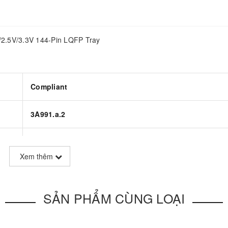
2.5V/3.3V 144-Pin LQFP Tray
Compliant
3A991.a.2
SAM3X
Xem thêm
RISC
SẢN PHẨM CÙNG LOẠI
ARM Cortex M3
ARM