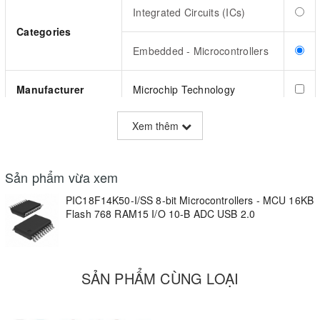
Integrated Circuits (ICs)
Categories
Embedded - Microcontrollers
Manufacturer
Microchip Technology
Xem thêm
Series
PIC® XLP™ 18K
Packaging
Cut Tape (CT)
Sản phẩm vừa xem
PIC18F14K50-I/SS 8-bit Microcontrollers - MCU 16KB
Part Status
Active
Flash 768 RAM15 I/O 10-B ADC USB 2.0
Core Processor
PIC
SẢN PHẨM CÙNG LOẠI
Core Size
8-Bit