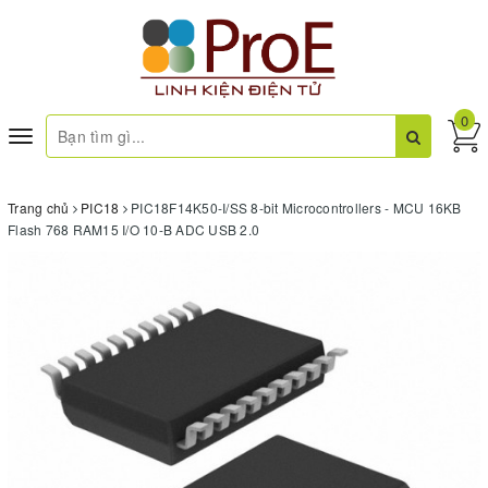
0
Toggle
navigation
Trang chủ
PIC18
PIC18F14K50-I/SS 8-bit Microcontrollers - MCU 16KB
Flash 768 RAM15 I/O 10-B ADC USB 2.0