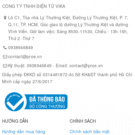
RAM Size
768 x 8
CÔNG TY TNHH ĐIỆN TỬ VIKA
Voltage - Supply
Lô C1, Tòa nhà Lý Thường Kiệt, Đường Lý Thường Kiệt, P. 7,
1.8 V ~ 5.5 V
(Vcc/Vdd)
Q.11, TP. HCM. Góc giao lộ đường Lý Thường Kiệt và đường
Vĩnh Viễn. Giờ làm việc: Sáng 8h30-11h30, Chiều : 13h-16h,
Thứ 2 -Thứ 7
Data Converters
A/D 11x10b
0938946849
Oscillator Type
contact@proe.vn
Internal
Kỹ thuật:
0938946849
- Email:
contact@proe.vn
Operating
Giấy phép ĐKKD số 0314481872 do Sở KH&ĐT thành phố Hồ Chí
-40°C ~ 85°C (TA)
Temperature
Minh cấp ngày 27/6/2017
20-SSOP (0.209", 5.30mm
Package / Case
Width)
Supplier Device
HƯỚNG DẪN
CHÍNH SÁCH
20-SSOP
Package
Hướng dẫn mua hàng
Chính sách bảo mật