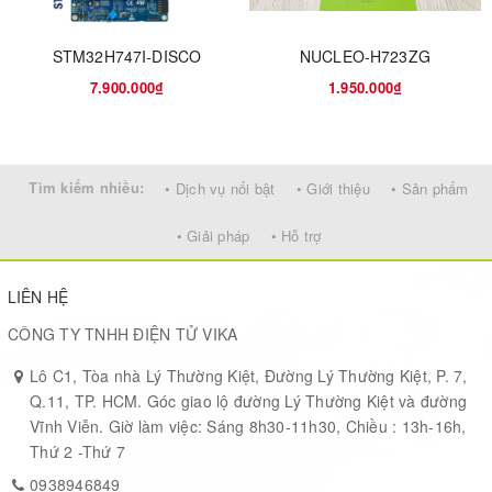
PCB changed
28
STM32H747I-DISCO
NUCLEO-H723ZG
Family Name
ATmega
7.900.000₫
1.950.000₫
Instruction Set Architecture
RISC
Tìm kiếm nhiều:
• Dịch vụ nổi bật
• Giới thiệu
• Sản phẩm
Device Core
AVR
• Giải pháp
• Hỗ trợ
Core Architecture
AVR
LIÊN HỆ
Maximum CPU Frequency (MHz)
16
CÔNG TY TNHH ĐIỆN TỬ VIKA
Maximum Clock Rate (MHz)
16
Lô C1, Tòa nhà Lý Thường Kiệt, Đường Lý Thường Kiệt, P. 7,
Q.11, TP. HCM. Góc giao lộ đường Lý Thường Kiệt và đường
Vĩnh Viễn. Giờ làm việc: Sáng 8h30-11h30, Chiều : 13h-16h,
Data Bus Width (bit)
8
Thứ 2 -Thứ 7
0938946849
Program Memory Type
Flash