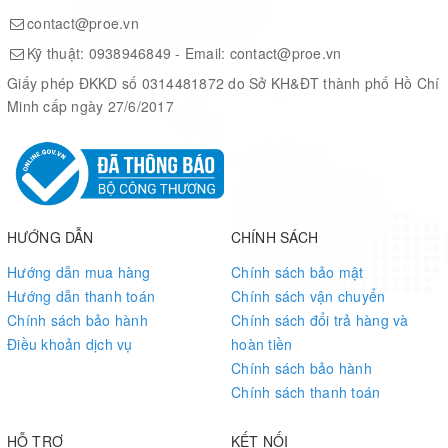
contact@proe.vn
Program Memory Size
8KB
Kỹ thuật:
0938946849
- Email:
contact@proe.vn
Giấy phép ĐKKD số 0314481872 do Sở KH&ĐT thành phố Hồ Chí
RAM Size
1KB
Minh cấp ngày 27/6/2017
Maximum Expanded Memory Size
64KB
Programmability
Yes
HƯỚNG DẪN
CHÍNH SÁCH
Interface Type
SPI/TWI/USART
Hướng dẫn mua hàng
Chính sách bảo mật
Hướng dẫn thanh toán
Chính sách vận chuyển
Number of I/Os
23
Chính sách bảo hành
Chính sách đổi trả hàng và
Điều khoản dịch vụ
hoàn tiền
Chính sách bảo hành
No. of Timers
3
Chính sách thanh toán
PWM
3
HỖ TRỢ
KẾT NỐI