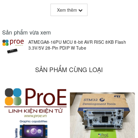
ECCN (US)
EAR99
Xem thêm
Part Status
Active
Sản phẩm vừa xem
HTS
8542.31.00.01
ATMEGA8-16PU MCU 8-bit AVR RISC 8KB Flash
3.3V/5V 28-Pin PDIP W Tube
Package Height
3.28(Max)
SẢN PHẨM CÙNG LOẠI
Package Width
6.76(Max)
Package Length
37.4(Max)
Mounting
Through Hole
Lead Shape
Through Hole