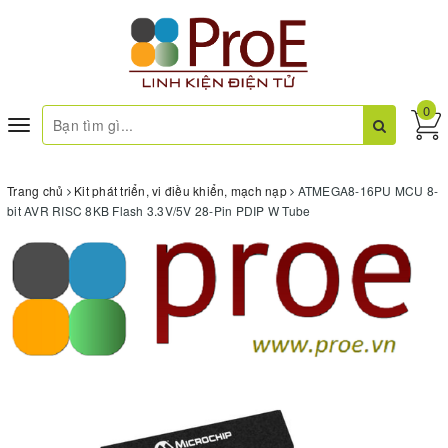
0
Toggle
navigation
Trang chủ
Kit phát triển, vi điều khiển, mạch nạp
ATMEGA8-16PU MCU 8-
bit AVR RISC 8KB Flash 3.3V/5V 28-Pin PDIP W Tube