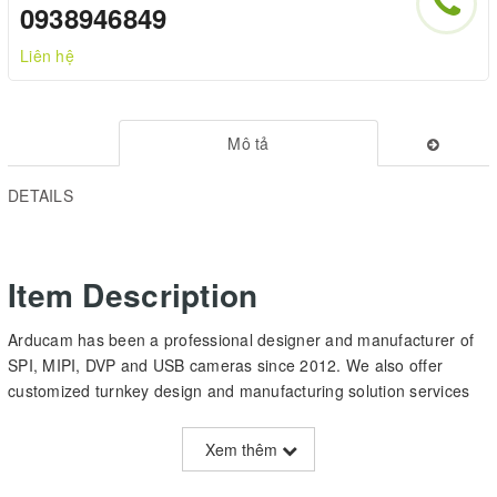
0938946849
Liên hệ
Mô tả
DETAILS
Item Description
Arducam has been a professional designer and manufacturer of
SPI, MIPI, DVP and USB cameras since 2012. We also offer
customized turnkey design and manufacturing solution services
for customers who want their products to be unique.
Xem thêm
Arducam B0288 is a new member of the Arducam’s USB camera
family. It’s a 12MP, based on the 1/2.3″ Sony IMX477 image