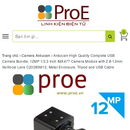
0
Toggle
navigation
Trang chủ
Camera Arducam
Arducam High Quality Complete USB
Camera Bundle, 12MP 1/2.3 Inch IMX477 Camera Module with 2.8-12mm
Varifocal Lens C20280M12, Metal Enclosure, Tripod and USB Cable