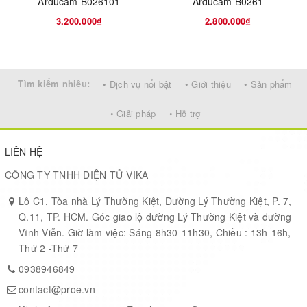
Arducam B026101
Arducam B0261
3.200.000₫
2.800.000₫
Field of View (FOV): 120°(H)-38°(H) on 1/2.3″ IMX477 High
Quality Camera
Lens Mount: C
Focal Length:2.8-12mm
Tìm kiếm nhiều:
• Dịch vụ nổi bật
• Giới thiệu
• Sản phẩm
Aperture: F1:1.6
MOD: 0.3m
• Giải pháp
• Hỗ trợ
Focus Type: Manual
LIÊN HỆ
Lens Options
CÔNG TY TNHH ĐIỆN TỬ VIKA
CS-Mount Lens
Lô C1, Tòa nhà Lý Thường Kiệt, Đường Lý Thường Kiệt, P. 7,
Q.11, TP. HCM. Góc giao lộ đường Lý Thường Kiệt và đường
Vĩnh Viễn. Giờ làm việc: Sáng 8h30-11h30, Chiều : 13h-16h,
LN051
LN050
LN038
SKU
Thứ 2 -Thứ 7
0938946849
Part
No
CS17320M12
CS2316ZM02
CS2308ZM0
contact@proe.vn