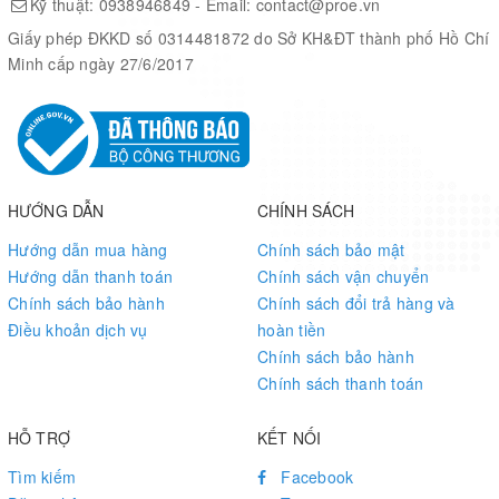
Kỹ thuật:
0938946849
- Email:
contact@proe.vn
Optical
Giấy phép ĐKKD số 0314481872 do Sở KH&ĐT thành phố Hồ Chí
1/1.7″
1/2.3'
1/2.3''
Format
Minh cấp ngày 27/6/2017
EFL(mm)
3.2
16.00
8.00
BFL(mm)
5.94
7.53
6.50
HƯỚNG DẪN
CHÍNH SÁCH
F/NO
2.0
1.2
1.4
Hướng dẫn mua hàng
Chính sách bảo mật
Hướng dẫn thanh toán
Chính sách vận chuyển
Chính sách bảo hành
Chính sách đổi trả hàng và
HFOV on
Điều khoản dịch vụ
hoàn tiền
1/2.3‘’
120°
24°
50°
Cam
Chính sách bảo hành
Chính sách thanh toán
MOD
0.3m
0.20m
0.30m
HỖ TRỢ
KẾT NỐI
Size
(mm)
Tìm kiếm
Facebook
28×30
30×29
28×23