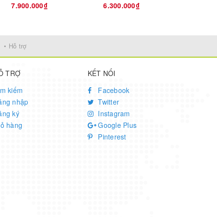
7.900.000₫
6.300.000₫
7.900
• Hỗ trợ
Ỗ TRỢ
KẾT NỐI
ìm kiếm
Facebook
ăng nhập
Twitter
ăng ký
Instagram
iỏ hàng
Google Plus
Pinterest