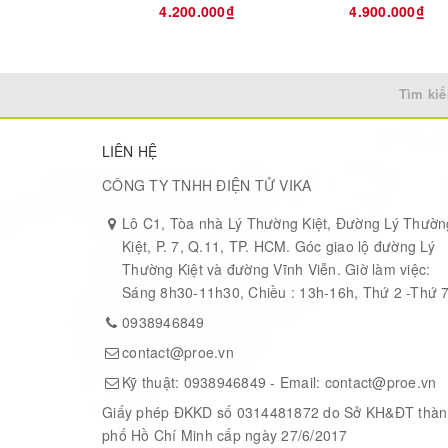
4.200.000₫
4.900.000₫
Type
Supported Device
Tìm kiế
Supported Device Technology
LIÊN HỆ
CÔNG TY TNHH ĐIỆN TỬ VIKA
Operating Supply Voltage Range (VDC)
Lô C1, Tòa nhà Lý Thường Kiệt, Đường Lý Thườn
Kiệt, P. 7, Q.11, TP. HCM. Góc giao lộ đường Lý
Thường Kiệt và đường Vĩnh Viễn. Giờ làm việc:
Sáng 8h30-11h30, Chiều : 13h-16h, Thứ 2 -Thứ 
0938946849
contact@proe.vn
Kỹ thuật:
0938946849
- Email:
contact@proe.vn
Giấy phép ĐKKD số 0314481872 do Sở KH&ĐT thàn
phố Hồ Chí Minh cấp ngày 27/6/2017