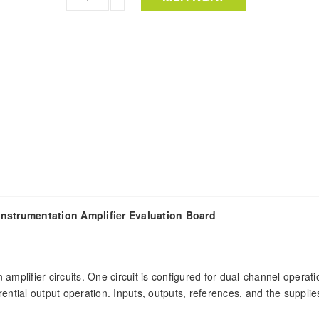
–
nstrumentation Amplifier Evaluation Board
lifier circuits. One circuit is configured for dual-channel operati
erential output operation. Inputs, outputs, references, and the supplie