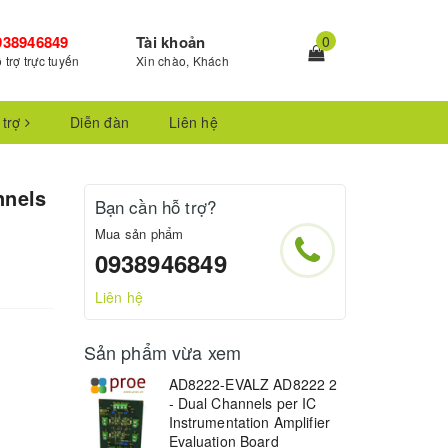
938946849
Tài khoản
0
 trợ trực tuyến
Xin chào, Khách
 trợ
Diễn đàn
Liên hệ
nnels
Bạn cần hỗ trợ?
Mua sản phẩm
0938946849
Liên hệ
Sản phẩm vừa xem
AD8222-EVALZ AD8222 2
- Dual Channels per IC
Instrumentation Amplifier
Evaluation Board