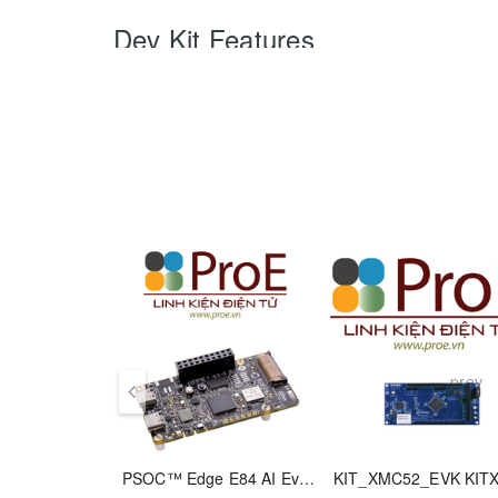
Dev Kit Features
Two AD8222 circuits
-Dual channel
-Differential out
Easy to connect screw terminals
Decoupled supply lines
Pads for RFI filtering
Product Technical Specific
EU RoHS
prev
ECCN (US)
Part Status
PSOC™ Edge E84 AI Evaluation Kit