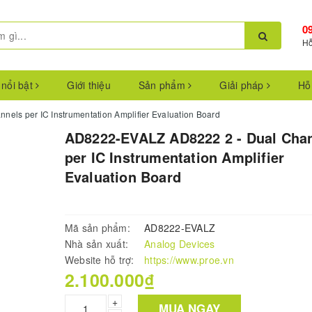
0
Hỗ
 nổi bật
Giới thiệu
Sản phẩm
Giải pháp
Hỗ
ls per IC Instrumentation Amplifier Evaluation Board
AD8222-EVALZ AD8222 2 - Dual Cha
per IC Instrumentation Amplifier
Evaluation Board
Mã sản phẩm:
AD8222-EVALZ
Nhà sản xuất:
Analog Devices
Website hỗ trợ:
https://www.proe.vn
2.100.000₫
+
MUA NGAY