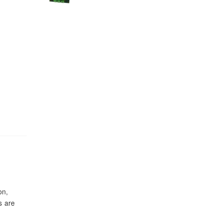
on,
s are