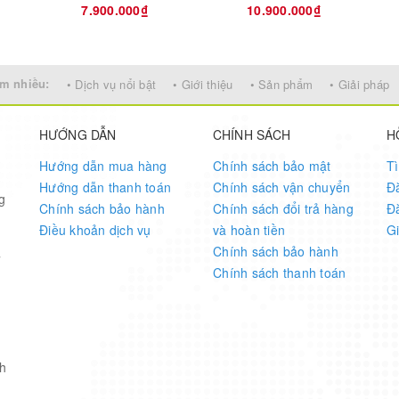
7.900.000₫
10.900.000₫
Evaluation Board
AD8222
m nhiều:
• Dịch vụ nổi bật
• Giới thiệu
• Sản phẩm
• Giải pháp
Instrumentation Amplifier
HƯỚNG DẪN
CHÍNH SÁCH
H
Hướng dẫn mua hàng
15(Typ)
Chính sách bảo mật
T
Hướng dẫn thanh toán
Chính sách vận chuyển
Đ
g
Chính sách bảo hành
Chính sách đổi trả hàng
Đ
Điều khoản dịch vụ
và hoàn tiền
G
Chính sách bảo hành
7
Chính sách thanh toán
h