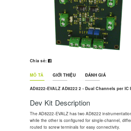
Chia sẻ:
MÔ TẢ
GIỚI THIỆU
ĐÁNH GIÁ
AD8222-EVALZ AD8222 2 - Dual Channels per IC I
Dev Kit Description
The AD8222-EVALZ has two AD8222 instrumentation amp
while the other is configured for single-channel, diff
routed to screw terminals for easy connectivity.