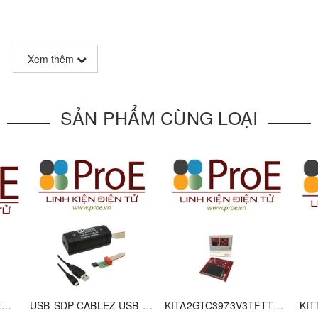
Xem thêm
SẢN PHẨM CÙNG LOẠI
ations
Compliant
EAR99
Active
KIT_XMC52_EVK KITXMC52EVKTOBO1
USB-SDP-CABLEZ USB-to-Serial-I/O Interface Cable
KITA2GTC3973V3TFTTOBO1