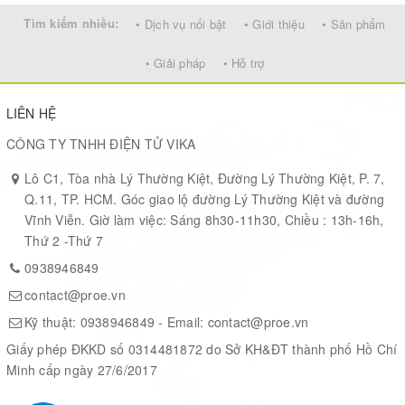
Tìm kiếm nhiều:
• Dịch vụ nổi bật
• Giới thiệu
• Sản phẩm
25.50 ×
COMMUNICATION
4-wire
DISPLAY
26.50
• Giải pháp
• Hỗ trợ
INTERFACE
SPI
SIZE
mm
LIÊN HỆ
0.20 ×
DISPLAY PANEL
TFT
PIXEL SIZE
CÔNG TY TNHH ĐIỆN TỬ VIKA
0.20 m
Lô C1, Tòa nhà Lý Thường Kiệt, Đường Lý Thường Kiệt, P. 7,
Q.11, TP. HCM. Góc giao lộ đường Lý Thường Kiệt và đường
52.0 ×
DRIVER
ST7735S
DIMENSIONS
Vĩnh Viễn. Giờ làm việc: Sáng 8h30-11h30, Chiều : 13h-16h,
30.0 m
Thứ 2 -Thứ 7
0938946849
Raspberry Pi Pico Header Compatibility
contact@proe.vn
Onboard Female Pin Header For Direct Attaching To Raspberry
Kỹ thuật:
0938946849
- Email:
contact@proe.vn
Pi Pico
4x User Buttons For Easy Interacting
Giấy phép ĐKKD số 0314481872 do Sở KH&ĐT thành phố Hồ Chí
Minh cấp ngày 27/6/2017