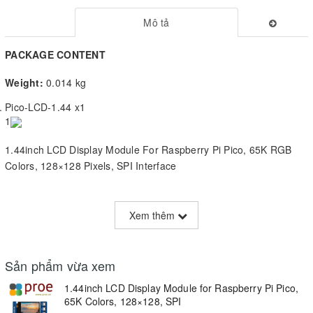
Mô tả
PACKAGE CONTENT
Weight:
0.014 kg
Pico-LCD-1.44 x1
1
1.44inch LCD Display Module For Raspberry Pi Pico, 65K RGB
Colors, 128×128 Pixels, SPI Interface
1.44" LCD Display Module For Pico
Xem thêm
Embedded ST7735S Driver, Using SPI Bus
Comes with Raspberry Pi Pico C/C++ and MicroPython Demo
Sản phẩm vừa xem
1.44inch LCD Display Module for Raspberry Pi Pico,
Size
1.44"
65K Colors, 128×128, SPI