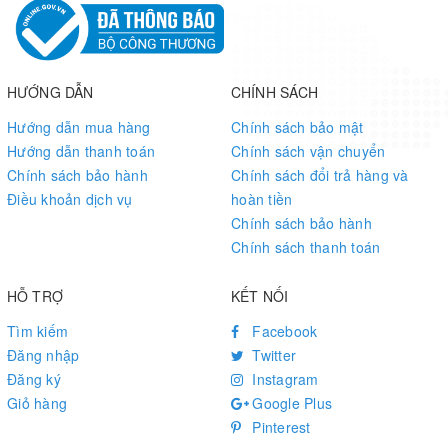
Raspberry Pi Pico
is NOT included.
Pinout Definition
HƯỚNG DẪN
CHÍNH SÁCH
Outline Dimensions
Hướng dẫn mua hàng
Chính sách bảo mật
Hướng dẫn thanh toán
Chính sách vận chuyển
Chính sách bảo hành
Chính sách đổi trả hàng và
Điều khoản dịch vụ
hoàn tiền
Resources & Services
Chính sách bảo hành
Chính sách thanh toán
HỖ TRỢ
KẾT NỐI
WIKI:
Pico-LCD-1.44
Tìm kiếm
Facebook
Đăng nhập
Twitter
Đăng ký
Instagram
Giỏ hàng
Google Plus
Pinterest