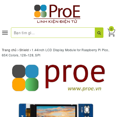
0
Toggle
navigation
Trang chủ
Shield
1.44inch LCD Display Module for Raspberry Pi Pico,
65K Colors, 128×128, SPI