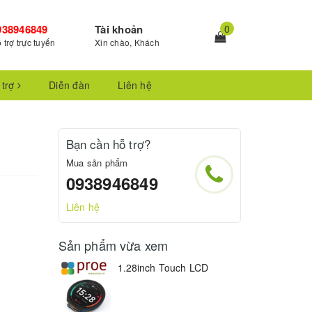
938946849
Tài khoản
0
 trợ trực tuyến
Xin chào, Khách
 trợ
Diễn đàn
Liên hệ
Bạn cần hỗ trợ?
Mua sản phẩm
0938946849
Liên hệ
Sản phẩm vừa xem
1.28inch Touch LCD