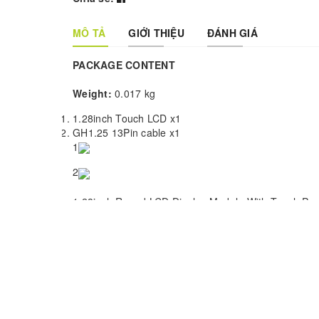
MÔ TẢ
GIỚI THIỆU
ĐÁNH GIÁ
PACKAGE CONTENT
Weight:
0.017 kg
1.28inch Touch LCD x1
GH1.25 13Pin cable x1
1
2
1.28inch Round LCD Display Module With Touch Pan
1.28inch Touch LCD Display Module
Embedded GC9A01 Driver And CST816S Capacitive 
Using SPI And I2C Communication Respectively
Comes with examples for Raspberry Pi, Raspberry Pi