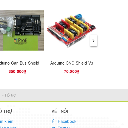
duino Can Bus Shield
Arduino CNC Shield V3
350.000₫
70.000₫
190.
• Hỗ trợ
Ỗ TRỢ
KẾT NỐI
ìm kiếm
Facebook