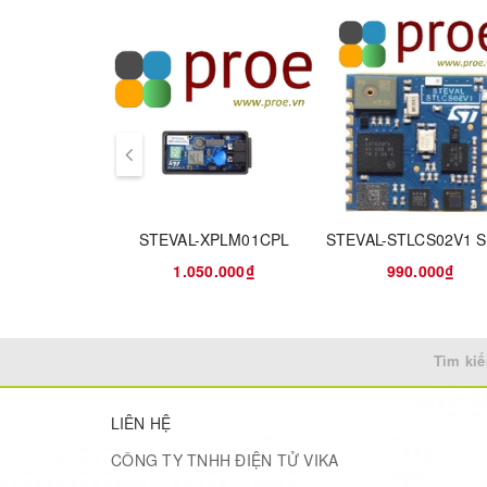
Size
1.28"
Resolution
240×240
prev
Display Color
65K
Display Panel
IPS
STEVAL-XPLM01CPL
1.050.000₫
990.000₫
Display Driver
GC9A01
Display Interface
SPI
Tìm kiế
Touch Driver
CST816S
LIÊN HỆ
Touch Interface
I2C
CÔNG TY TNHH ĐIỆN TỬ VIKA
Features At A Glance