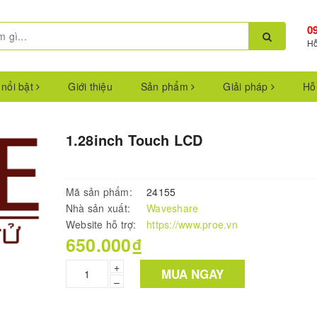
0
Hỗ
 nổi bật
Giới thiệu
Sản phẩm
Giải pháp
Hỗ
1.28inch Touch LCD
Mã sản phẩm:
24155
Nhà sản xuất:
Waveshare
Website hỗ trợ:
https://www.proe.vn
650.000₫
+
MUA NGAY
–