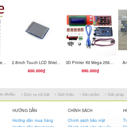
STEVAL-STLCS02V1 SensorTile connectable sensor node: solder only
2.8inch Touch LCD Shield for Arduino
3D Printer Kit Mega 2560 R3 + 1Pcs RAMPS 1.4 Controller + 5P
Ar
600.000₫
990.000₫
m nhiều:
• Dịch vụ nổi bật
• Giới thiệu
• Sản phẩm
• Giải pháp
HƯỚNG DẪN
CHÍNH SÁCH
H
Hướng dẫn mua hàng
Chính sách bảo mật
T