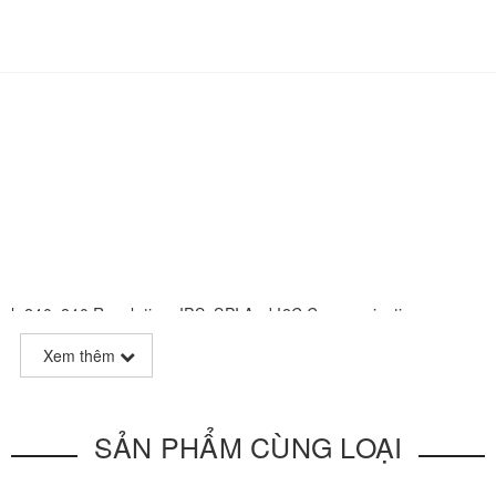
el, 240×240 Resolution, IPS, SPI And I2C Communication
Xem thêm
Touch Control Chip
SẢN PHẨM CÙNG LOẠI
 Pico, Arduino, STM32, etc.