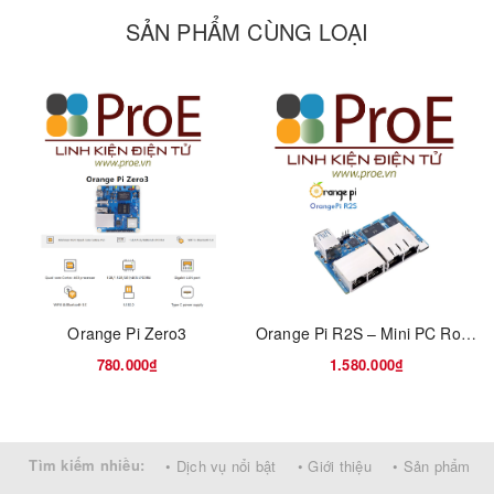
SẢN PHẨM CÙNG LOẠI
Orange Pi Zero3
Orange Pi R2S – Mini PC Router RISC-V Đa Năng
780.000₫
1.580.000₫
Tìm kiếm nhiều:
• Dịch vụ nổi bật
• Giới thiệu
• Sản phẩm