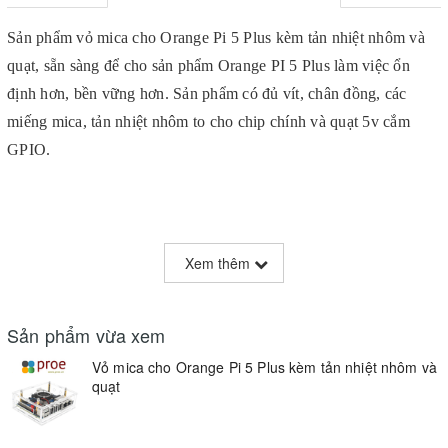
Sản phẩm vỏ mica cho Orange Pi 5 Plus kèm tản nhiệt nhôm và
quạt, sẵn sàng để cho sản phẩm Orange PI 5 Plus làm việc ổn
định hơn, bền vững hơn. Sản phẩm có đủ vít, chân đồng, các
miếng mica, tản nhiệt nhôm to cho chip chính và quạt 5v cắm
GPIO.
Bên hông 1 mặt có 2 lỗ để chờ gắn ăng ten, nếu bạn sử dụng
Xem thêm
module WIFI M2 Ekey cho Orange Pi 5 Plus thì có thể dùng
thêm 2 ăng ten gắn ngoài gắn thêm như hình sản phẩm bên trên.
Sản phẩm vừa xem
Video hướng dẫn lắp đặt:
Vỏ mica cho Orange Pi 5 Plus kèm tản nhiệt nhôm và
quạt