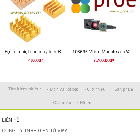
Bộ tản nhiệt cho máy tính Raspberry Pi 4
106696 Video Modules daA2500-14uc MT9P031, CS-Mount
40.000₫
7.700.000₫
Tìm kiếm nhiều:
• Dịch vụ nổi bật
• Giới thiệu
• Sản phẩm
• Giải pháp
• Hỗ trợ
LIÊN HỆ
CÔNG TY TNHH ĐIỆN TỬ VIKA