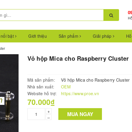
0
Hỗ
 nổi bật
Giới thiệu
Sản phẩm
Giải pháp
Hỗ
ter
Vỏ hộp Mica cho Raspberry Cluster
Mã sản phẩm:
Vỏ hộp Mica cho Raspberry Cluster
Nhà sản xuất:
OEM
Website hỗ trợ:
https://www.proe.vn
70.000₫
+
MUA NGAY
–