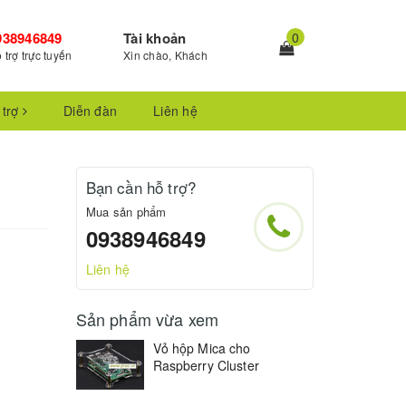
938946849
Tài khoản
0
 trợ trực tuyến
Xin chào, Khách
 trợ
Diễn đàn
Liên hệ
Bạn cần hỗ trợ?
Mua sản phẩm
0938946849
Liên hệ
Sản phẩm vừa xem
Vỏ hộp Mica cho
Raspberry Cluster