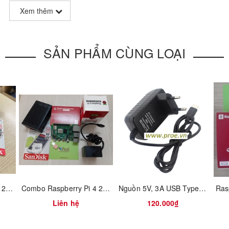
Xem thêm
SẢN PHẨM CÙNG LOẠI
Combo Raspberry Pi 4 2GB RAM vỏ ABS
Combo Raspberry Pi 4 2GB RAM Full vỏ nhôm
Nguồn 5V, 3A USB Type C Raspberry Pi 4
Liên hệ
120.000₫