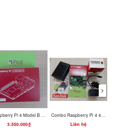
Raspberry Pi 4 Model B 4GB RAM
Combo Raspberry Pi 4 4GB RAM Full vỏ nhôm
3.550.000₫
Liên hệ
320.