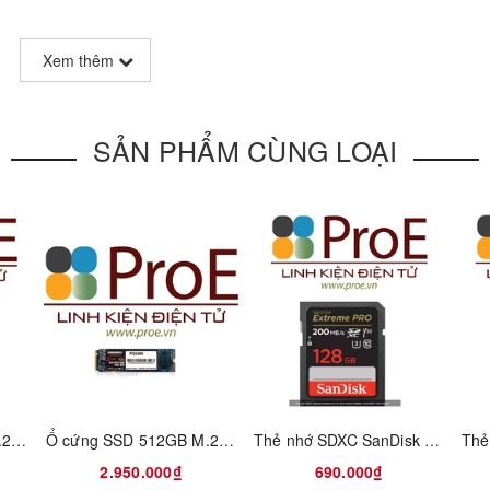
Xem thêm
SẢN PHẨM CÙNG LOẠI
Ổ cứng 512GB SSD M.2 2280 NVMe Lexar LNM620X512G-RNNNG
Ổ cứng SSD 512GB M.2 PCIe Gen 3x4 Kingmax PQ3480
Thẻ nhớ SDXC SanDisk Extreme Pro U3 V30 128GB 200MB/s SDSDXXD-128G-GN4IN
2.950.000₫
690.000₫