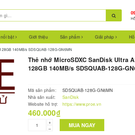
0
Hỗ
 nổi bật
Giới thiệu
Sản phẩm
Giải pháp
Hỗ
A1 128GB 140MB/s SDSQUAB-128G-GN6MN
Thẻ nhớ MicroSDXC SanDisk Ultra A
128GB 140MB/s SDSQUAB-128G-G
Mã sản phẩm:
SDSQUAB-128G-GN6MN
Nhà sản xuất:
SanDisk
Website hỗ trợ:
https://www.proe.vn
460.000₫
+
MUA NGAY
–