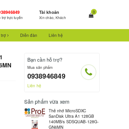
938946849
Tài khoản
0
 trợ trực tuyến
Xin chào, Khách
 trợ
Diễn đàn
Liên hệ
1
Bạn cần hỗ trợ?
N6MN
Mua sản phẩm
0938946849
Liên hệ
Sản phẩm vừa xem
Thẻ nhớ MicroSDXC
SanDisk Ultra A1 128GB
140MB/s SDSQUAB-128G-
GN6MN