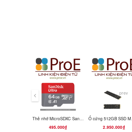
prev
Thẻ nhớ MicroSDXC SanDisk Ultra A1 64GB 140MB/s
495.000₫
2.950.000₫