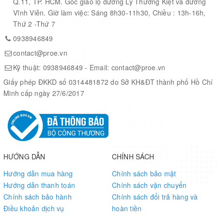
Q.11, TP. HCM. Góc giao lộ đường Lý Thường Kiệt và đường
Vĩnh Viễn. Giờ làm việc: Sáng 8h30-11h30, Chiều : 13h-16h,
Number of DAC Channels
2
Thứ 2 -Thứ 7
0938946849
Number of Outputs per Chip
2
contact@proe.vn
Kỹ thuật:
0938946849
- Email:
contact@proe.vn
Digital Interface Type
Serial (3-Wire)
Giấy phép ĐKKD số 0314481872 do Sở KH&ĐT thành phố Hồ Chí
Minh cấp ngày 27/6/2017
Output Type
Current
Output Polarity
Bipolar
Voltage Reference
Internal
HƯỚNG DẪN
CHÍNH SÁCH
Hướng dẫn mua hàng
Chính sách bảo mật
Minimum Single Supply Voltage (V)
4.75
Hướng dẫn thanh toán
Chính sách vận chuyển
Chính sách bảo hành
Chính sách đổi trả hàng và
Typical Single Supply Voltage (V)
5
Điều khoản dịch vụ
hoàn tiền