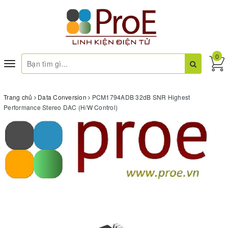
0
Toggle
navigation
Trang chủ
Data Conversion
PCM1794ADB 32dB SNR Highest
Performance Stereo DAC (H/W Control)