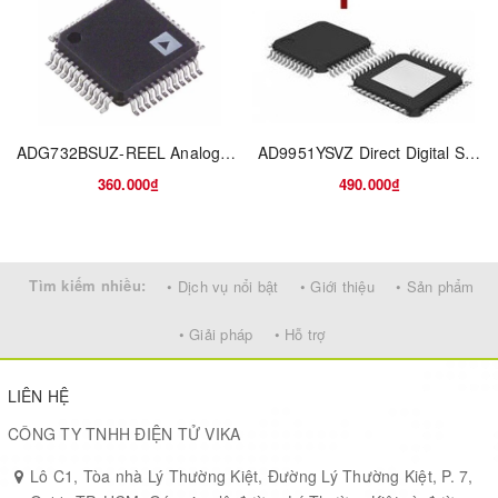
Package Width
5.6(Max)
Package Length
10.5(Max)
Mounting
Surface Mount
ADG732BSUZ-REEL Analog Multiplexer Single 32:1 48-Pin TQFP T/R
AD9951YSVZ Direct Digital Synthesizer 400MHz 1-DAC 14bit Serial 48-Pin TQFP EP Tray
360.000₫
490.000₫
Lead Shape
Gull-wing
PCB changed
28
Tìm kiếm nhiều:
• Dịch vụ nổi bật
• Giới thiệu
• Sản phẩm
Converter Type
Audio
• Giải pháp
• Hỗ trợ
Architecture
Segment
LIÊN HỆ
Resolution
24bit
CÔNG TY TNHH ĐIỆN TỬ VIKA
Lô C1, Tòa nhà Lý Thường Kiệt, Đường Lý Thường Kiệt, P. 7,
Conversion Rate
192ksps