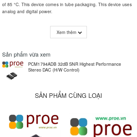
of 85 °C. This device comes in tube packaging. This device uses
analog and digital power.
Product Technical
Xem thêm
Specifications
Sản phẩm vừa xem
EU RoHS
Compliant
PCM1794ADB 32dB SNR Highest Performance
Stereo DAC (H/W Control)
ECCN (US)
EAR99
Part Status
Active
SẢN PHẨM CÙNG LOẠI
HTS
8542.39.00.01
Package Height
2(Max) - 0.05(Min)