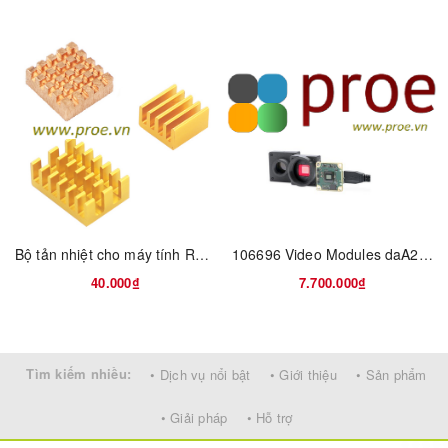
Bộ tản nhiệt cho máy tính Raspberry Pi 4
106696 Video Modules daA2500-14uc MT9P031, CS-Mount
40.000₫
7.700.000₫
Tìm kiếm nhiều:
• Dịch vụ nổi bật
• Giới thiệu
• Sản phẩm
• Giải pháp
• Hỗ trợ