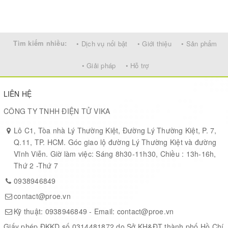
Tìm kiếm nhiều:
• Dịch vụ nổi bật
• Giới thiệu
• Sản phẩm
• Giải pháp
• Hỗ trợ
LIÊN HỆ
CÔNG TY TNHH ĐIỆN TỬ VIKA
Lô C1, Tòa nhà Lý Thường Kiệt, Đường Lý Thường Kiệt, P. 7,
Q.11, TP. HCM. Góc giao lộ đường Lý Thường Kiệt và đường
Vĩnh Viễn. Giờ làm việc: Sáng 8h30-11h30, Chiều : 13h-16h,
Thứ 2 -Thứ 7
0938946849
contact@proe.vn
Kỹ thuật:
0938946849
- Email:
contact@proe.vn
Giấy phép ĐKKD số 0314481872 do Sở KH&ĐT thành phố Hồ Chí