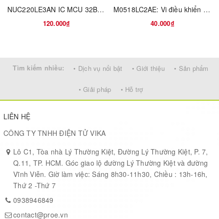
NUC220LE3AN IC MCU 32BIT 128KB FLASH 48LQFP
M0518LC2AE: Vi điều khiển 32-bit lõi ARM Cortex-M0
120.000₫
40.000₫
Tìm kiếm nhiều:
• Dịch vụ nổi bật
• Giới thiệu
• Sản phẩm
• Giải pháp
• Hỗ trợ
LIÊN HỆ
CÔNG TY TNHH ĐIỆN TỬ VIKA
FEATURES
Core
Lô C1, Tòa nhà Lý Thường Kiệt, Đường Lý Thường Kiệt, P. 7,
 ARM® Cortex™-M0 core running up to 24 MHz
Q.11, TP. HCM. Góc giao lộ đường Lý Thường Kiệt và đường
 One 24-bit system timer
Vĩnh Viễn. Giờ làm việc: Sáng 8h30-11h30, Chiều : 13h-16h,
 Supports Low Power Sleep mode
Thứ 2 -Thứ 7
 A single-cycle 32-bit hardware multiplier
0938946849
 NVIC for the 32 interrupt inputs, each with 4-level of priority
 Supports Serial Wire Debug (SWD) interface and two
contact@proe.vn