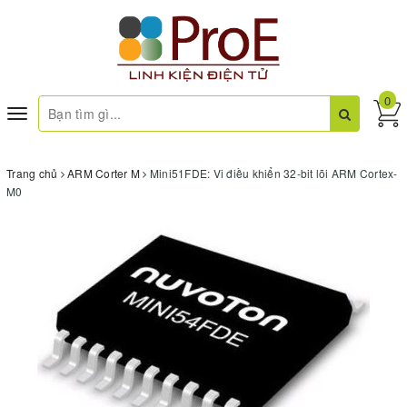
0
Toggle
navigation
Trang chủ
ARM Corter M
Mini51FDE: Vi điều khiển 32-bit lõi ARM Cortex-
M0