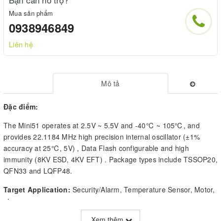
Mua sản phẩm
0938946849
Liên hệ
Mô tả
Đặc điểm:
The Mini51 operates at 2.5V ~ 5.5V and -40℃ ~ 105℃, and
provides 22.1184 MHz high precision internal oscillator (±1%
accuracy at 25℃, 5V) , Data Flash configurable and high
immunity (8KV ESD, 4KV EFT) . Package types include TSSOP20,
QFN33 and LQFP48.
Target Application:
Security/Alarm, Temperature Sensor, Motor,
etc.
Xem thêm