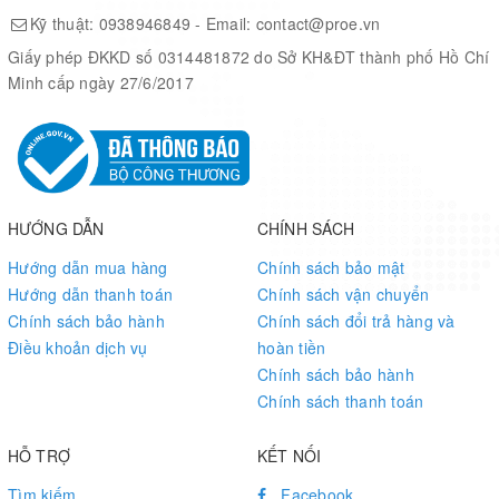
watch points/four breakpoints
Kỹ thuật:
0938946849
- Email:
contact@proe.vn
 Built-in LDO for wide operating voltage ranged: 2.5 V to 5.5
Giấy phép ĐKKD số 0314481872 do Sở KH&ĐT thành phố Hồ Chí
V
Minh cấp ngày 27/6/2017
Memory
+ 4 KB/ 8 KB/ 16 KB Flash memory for program memory
(APROM)
+ Configurable Flash memory for data memory (Data
Flash)
+ 2 KB Flash for loader (LDROM)
HƯỚNG DẪN
CHÍNH SÁCH
+ 2 KB SRAM for internal scratch-pad RAM (SRAM)
Clock Control
Hướng dẫn mua hàng
Chính sách bảo mật
+ Programmable system clock source
Hướng dẫn thanh toán
Chính sách vận chuyển
+ Switch clock sources on-the-fly
Chính sách bảo hành
Chính sách đổi trả hàng và
+ 4 ~ 24 MHz external crystal input (HXT)
Điều khoản dịch vụ
hoàn tiền
+ 32.768 kHz external crystal input (LXT) for Power-down
Chính sách bảo hành
wake-up and system operation clock
Chính sách thanh toán
+ 22.1184 MHz internal oscillator (HIRC) (1% accuracy at
25oC, 5V)
HỖ TRỢ
KẾT NỐI
+ Dynamically calibrating the HIRC OSC to 22.1184 MHz
Tìm kiếm
Facebook
±1% from -40oC to 105oC by external 32.768K crystal oscillator