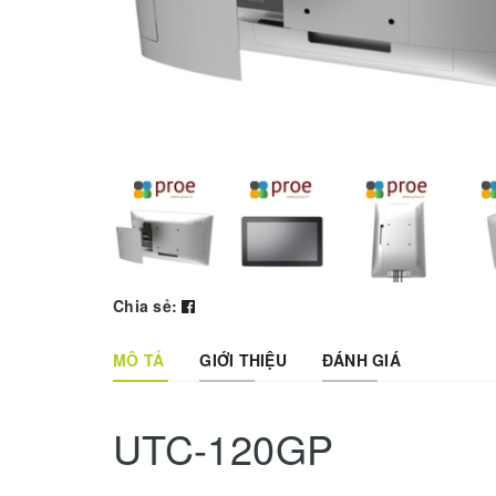
Chia sẻ:
MÔ TẢ
GIỚI THIỆU
ĐÁNH GIÁ
UTC-120GP