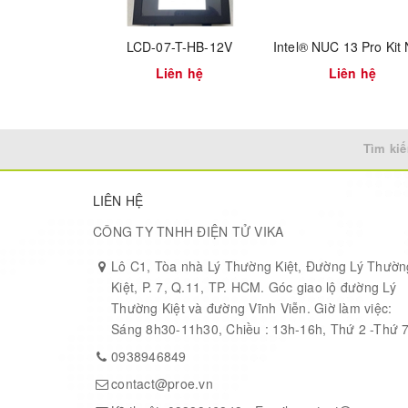
WWW1E 21.5"
Win10, Wifi/BT
LCD-07-T-HB-12V
UTC-120GP-
Liên hệ
Liên hệ
FHD Pcap, N4200, 4G R
NWW0E 21.5"
UTC-120GP-
FHD Pcap, N4200, 4G R
Tìm kiế
AWW1E 21.5"
Wifi/BT, Android
LIÊN HỆ
CÔNG TY TNHH ĐIỆN TỬ VIKA
Lô C1, Tòa nhà Lý Thường Kiệt, Đường Lý Thườn
Kiệt, P. 7, Q.11, TP. HCM. Góc giao lộ đường Lý
Thường Kiệt và đường Vĩnh Viễn. Giờ làm việc:
Sáng 8h30-11h30, Chiều : 13h-16h, Thứ 2 -Thứ 
0938946849
contact@proe.vn