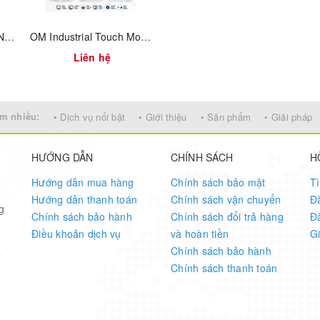
Intel® NUC 13 Pro Kit NUC13ANHi7
OM Industrial Touch Monitors
Liên hệ
AM, 128G SSD
AM, 128G SSD,
m nhiều:
• Dịch vụ nổi bật
• Giới thiệu
• Sản phẩm
• Giải pháp
HƯỚNG DẪN
CHÍNH SÁCH
H
Hướng dẫn mua hàng
Chính sách bảo mật
T
Hướng dẫn thanh toán
Chính sách vận chuyển
Đ
g
Chính sách bảo hành
Chính sách đổi trả hàng
Đ
Điều khoản dịch vụ
và hoàn tiền
G
Chính sách bảo hành
7
Chính sách thanh toán