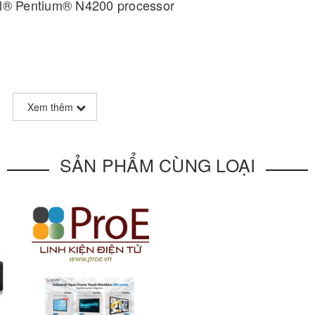
tel® Pentium® N4200 processor
Xem thêm
tions
SẢN PHẨM CÙNG LOẠI
mounting demands
vice management
ipped with wide format, touch based LCD panel. It is easy to integr
ervice and interactive signage deploy in different application areas.
 4G RAM, 128G SSD,