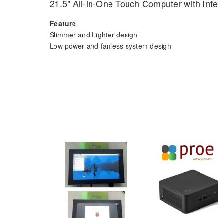
21.5" All-in-One Touch Computer with In
Feature
Slimmer and Lighter design
Low power and fanless system design
Built-in Intel® Pentium® N4200
21.5" monitor with 16:9 widescreen display
IP65-rated front panel for water and dust resistance
Clean back cover design with 3 Way IO cable routing
Supports both landscape and portrait screen orienta
VESA 100 mm standard mounting holes for varied 
Support DeviceOn/iService software for remote de
UTC-120 features an all-in-one computing system equ
peripherals and display systems for diversified self-s
Datasheet:
Link
Order Information
UTC-120GP-
21.5" FHD Pcap, N4200,