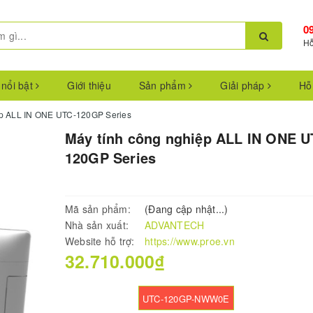
0
Hỗ
 nổi bật
Giới thiệu
Sản phẩm
Giải pháp
Hỗ
ệp ALL IN ONE UTC-120GP Series
Máy tính công nghiệp ALL IN ONE U
120GP Series
Mã sản phẩm:
(Đang cập nhật...)
Nhà sản xuất:
ADVANTECH
Website hỗ trợ:
https://www.proe.vn
32.710.000₫
UTC-120GP-NWW0E