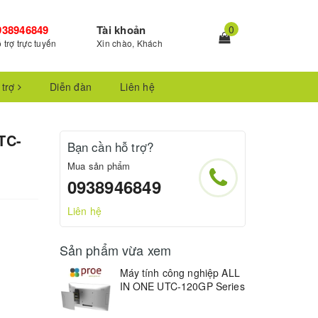
938946849
Tài khoản
0
 trợ trực tuyến
Xin chào, Khách
 trợ
Diễn đàn
Liên hệ
TC-
Bạn cần hỗ trợ?
Mua sản phẩm
0938946849
Liên hệ
Sản phẩm vừa xem
Máy tính công nghiệp ALL
IN ONE UTC-120GP Series