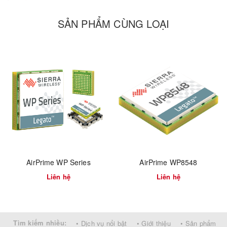
SẢN PHẨM CÙNG LOẠI
AirPrime WP Series
AirPrime WP8548
Liên hệ
Liên hệ
Tìm kiếm nhiều:
• Dịch vụ nổi bật
• Giới thiệu
• Sản phẩm