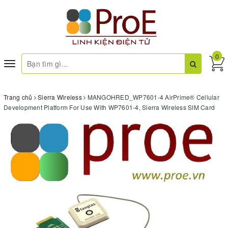
0
Toggle
navigation
Trang chủ
Sierra Wireless
MANGOHRED_WP7601-4 AirPrime® Cellular
Development Platform For Use With WP7601-4, Sierra Wireless SIM Card