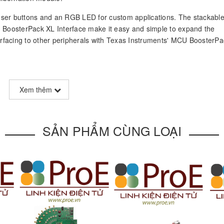
r buttons and an RGB LED for custom applications. The stackabl
oosterPack XL Interface make it easy and simple to expand the
facing to other peripherals with Texas Instruments' MCU BoosterPa
Xem thêm
SẢN PHẨM CÙNG LOẠI