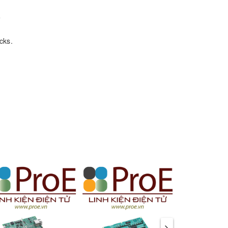
e
cks.