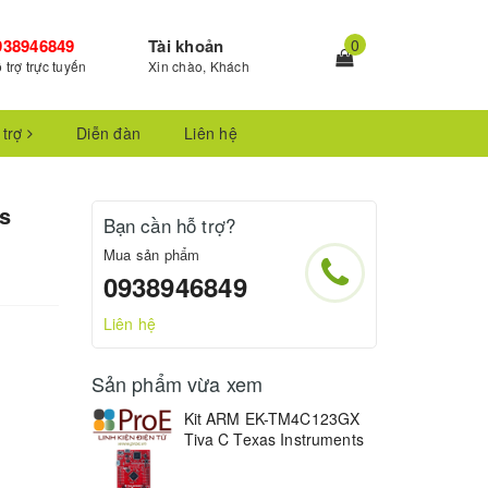
938946849
Tài khoản
0
 trợ trực tuyến
Xin chào, Khách
 trợ
Diễn đàn
Liên hệ
s
Bạn cần hỗ trợ?
Mua sản phẩm
0938946849
Liên hệ
Sản phẩm vừa xem
Kit ARM EK-TM4C123GX
Tiva C Texas Instruments