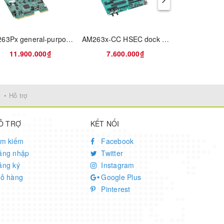
AM263Px general-purpose controlCARD™ development kit Arm®-based MCU
AM263x-CC HSEC dock and breakout board for GPMC, JTAG/TRACE, MCAN, and LIN signals
11.900.000₫
7.600.000₫
12.600
• Hỗ trợ
Ỗ TRỢ
KẾT NỐI
ìm kiếm
Facebook
ăng nhập
Twitter
ăng ký
Instagram
iỏ hàng
Google Plus
Pinterest