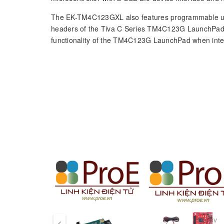
The EK-TM4C123GXL also features programmable use
headers of the Tiva C Series TM4C123G LaunchPad B
functionality of the TM4C123G LaunchPad when inter
prev