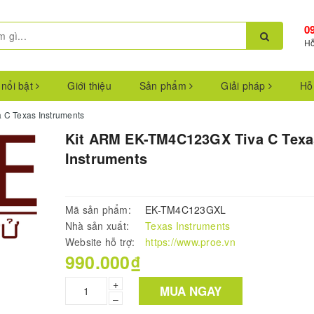
0
Hỗ
 nổi bật
Giới thiệu
Sản phẩm
Giải pháp
Hỗ
C Texas Instruments
Kit ARM EK-TM4C123GX Tiva C Texa
Instruments
Mã sản phẩm:
EK-TM4C123GXL
Nhà sản xuất:
Texas Instruments
Website hỗ trợ:
https://www.proe.vn
990.000₫
+
MUA NGAY
–