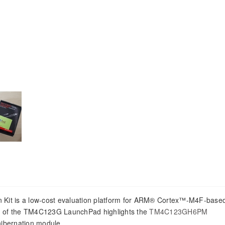
Kit is a low-cost evaluation platform for ARM® Cortex™-M4F-base
gn of the TM4C123G LaunchPad highlights the
TM4C123GH6PM
hibernation module.