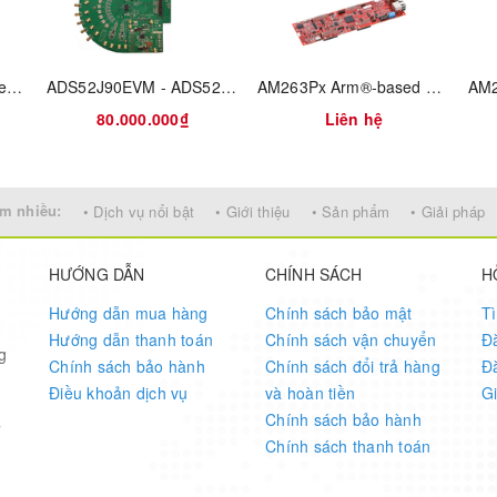
Data capture/pattern generator: data converter EVM with 8 JESD204B lanes from 0.6-6.5Gbps
ADS52J90EVM - ADS52J90 14-bit multichannel low-power high-speed ADC evaluation module
AM263Px Arm®-based MCU general-purpose LaunchPad™ development kit
80.000.000₫
Liên hệ
m nhiều:
• Dịch vụ nổi bật
• Giới thiệu
• Sản phẩm
• Giải pháp
HƯỚNG DẪN
CHÍNH SÁCH
H
Hướng dẫn mua hàng
Chính sách bảo mật
T
Hướng dẫn thanh toán
Chính sách vận chuyển
Đ
g
Chính sách bảo hành
Chính sách đổi trả hàng
Đ
Điều khoản dịch vụ
và hoàn tiền
G
Chính sách bảo hành
7
Chính sách thanh toán