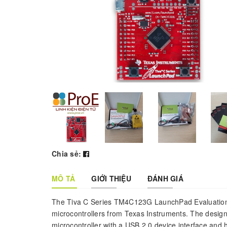
Chia sẻ:
MÔ TẢ
GIỚI THIỆU
ĐÁNH GIÁ
The Tiva C Series TM4C123G LaunchPad Evaluation 
microcontrollers from Texas Instruments. The desi
microcontroller with a USB 2.0 device interface and 